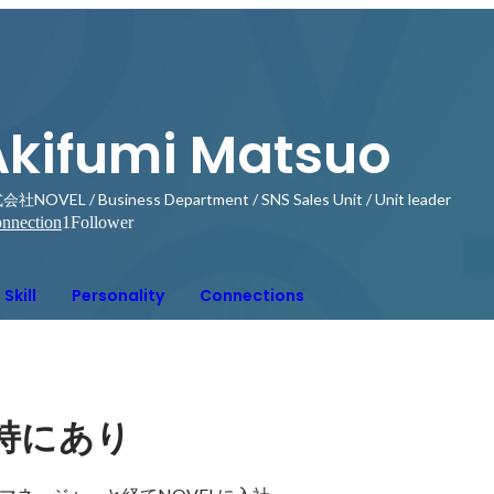
Akifumi Matsuo
社NOVEL / Business Department / SNS Sales Unit / Unit leader
nnection
1
Follower
Skill
Personality
Connections
持にあり