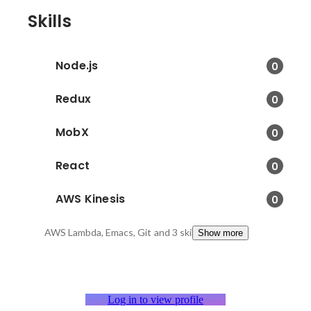
Skills
Node.js
0
Redux
0
MobX
0
React
0
AWS Kinesis
0
AWS Lambda, Emacs, Git
and 3 skills
Show more
Log in to view profile