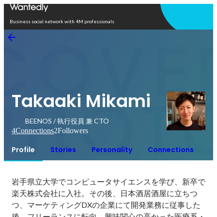
Open in app
Business social network with 4M professionals
Takaaki Mikami
BEENOS / 執行役員 兼 CTO
4
Connections
2
Followers
Profile
Stories
Personality
Connections
岩手県立大学でコンピュータサイエンスを学び、新卒で
楽天株式会社に入社。その後、日本酒居酒屋に立ちつ
つ、マーケティングDXの企業にて開発業務に従事した
後、フリーランスに転向。興味関心の高かった医療系・