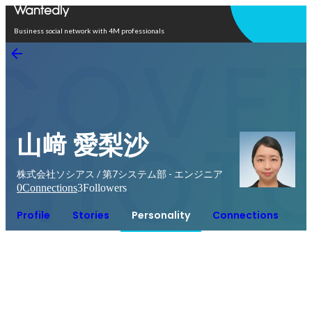
Open in app
Business social network with 4M professionals
山﨑 愛梨沙
株式会社ソシアス / 第7システム部 - エンジニア
0
Connections
3
Followers
Profile
Stories
Personality
Connections