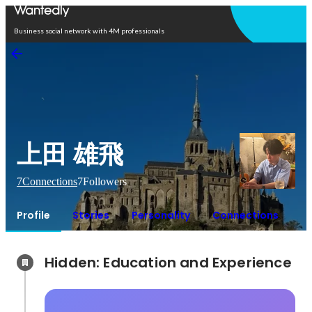
Open in app
Business social network with 4M professionals
上田 雄飛
7
Connections
7
Followers
Profile
Stories
Personality
Connections
Hidden: Education and Experience	