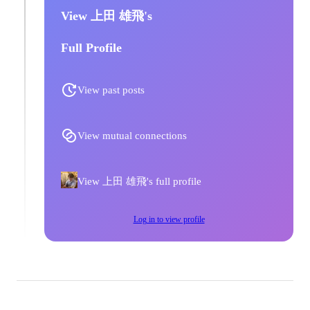
View 上田 雄飛's
Full Profile
View past posts
View mutual connections
View 上田 雄飛's full profile
Log in to view profile