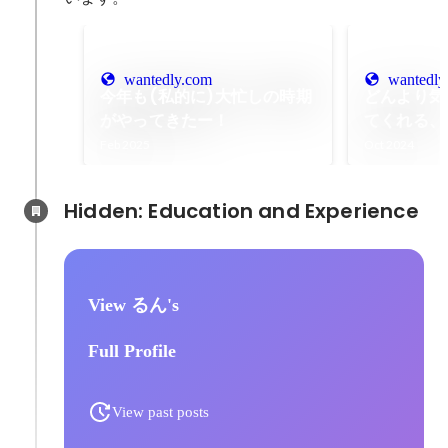
wantedly.com
wantedly
今年も(私的に)大忙しの時期
どんより気
がやってきたー！
てくれる、
はなし
Feb 2025
Oct 2024
Hidden: Education and Experience	
View るん's
Full Profile
View past posts