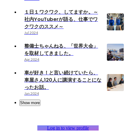
１日１ワクワク、してますか。～
社内YouTuberが語る、仕事でワ
クワクのススメ～
Jul 2024
整備士ちゃんねる、「世界大会」
を取材してきました。
Apr 2024
車が好き！と言い続けていたら、
車屋さん120人に講演することにな
ったお話。
Jan 2024
Show more
Log in to view profile