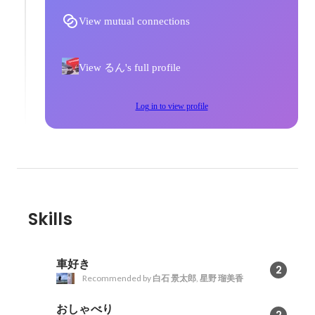
View mutual connections
View るん's full profile
Log in to view profile
Skills
車好き
2
Recommended by
白石 景太郎
,
星野 瑠美香
おしゃべり