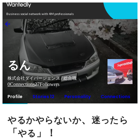
Open in app
Business social network with 4M professionals
るん
株式会社ダイバージェンス / 総合職
0
Connections
27
Followers
Profile
Stories 12
Personality
Connections
、
やるかやらないか
迷ったら
「
」！
やる