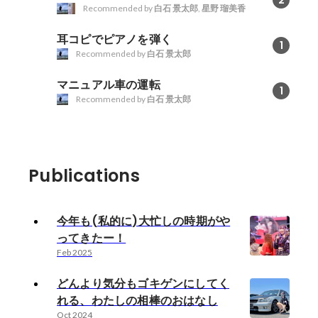
2
Recommended by
白石 景太郎
,
星野 瑠美香
耳コピでピアノを弾く
1
Recommended by
白石 景太郎
マニュアル車の運転
1
Recommended by
白石 景太郎
Publications
今年も(私的に)大忙しの時期がや
ってきたー！
Feb 2025
どんより気分もゴキゲンにしてく
れる、わたしの相棒のおはなし
Oct 2024