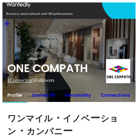
Open in app
Business social network with 4M professionals
ONE COMPATH
1
Connection
5
Followers
Profile
Stories 116
Personality
Connections
・
ー
ワンマイル
イノベ
ショ
・
ー
ン
カンパニ