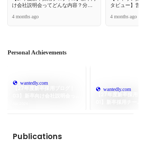
け会社説明会ってどんな内容？分か
タビュー】営
りやすくご紹介します！
が転職して感じ
4 months ago
4 months ago
リアル
Personal Achievements
wantedly.com
【27年度新卒採用ブログ |
wantedly.com
【27年度新卒採用ブ
03】新卒向け会社説明会って
01】新卒採用チー
どんな内容？分かりやすくご
Apr 2026
ます！
紹介します！
Publications