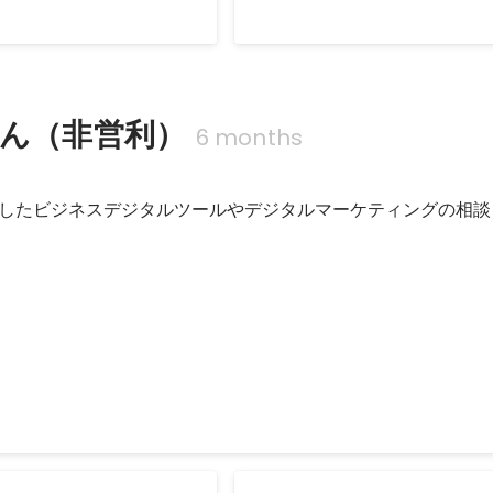
作成 →動画作成 ・スケジ
パートナー企業支援） ■予算規模：1
Sep 2024
算管理 ・リソース管理
■人数：11名 ■具体的な作業 ・要
事項に対しるHubSpot機能評価
・開発全般における対応内容評価
・各種ドキュメント作成 ・スケジ
さん（非営利）
6 months
ク管理 ・品質管理 ・リソース管理
中心としたビジネスデジタルツールやデジタルマーケティングの相
スペースのCRM導入相談
タルフリースペースでの事業設計及び今後の展望に沿ったCRM・MAの