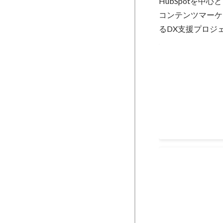
HubSpotを中心
コンテンツマーケ
るDX支援プロジ
転職支援サービ
コンテンツ化
転職支援サービス企
（HubSpotパ
HubSpot C
Sep 2024
-
Nov 2024
HubSpot基
HubSpot基礎
リキュラムコンテン
円 ■人数：4名 
シラバス作成 ・
Sep 2024
-
Oct 2024