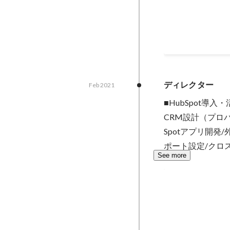
PR Automat
データをMovabl
ブログ記事として
のプロジェクトのP
May 2022
-
Sep 2022
円 ■人数：3名 
（要件定義、コス
管理、スケジュー
ディレクター
Feb 2021
レクション（機能
■HubSpot導入・
CRM設計（プロ
Spotアプリ開
ポート設定/クロ
See more
HubSpot活
マーケティングセ
HubSpotを活
作業 →ＰＭ作業