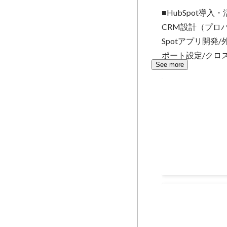
築・実装 →CRM
■HubSpot導入・
い合わせフォーム
CRM設計（プロ
装
Spotアプリ開
ポート設定/クロ
See more
派遣企業オー
HubSpotフ
ためのフォーム構築
管理、スケジュール
Mar 2022
-
Apr 2023
PR Automat
込みニュース