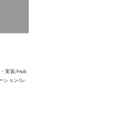
ワークフロー
機能を十分に
ィング活動が
予算規模：
業 →PM業務
ジュール管
ミュニケーシ
 →ディレ
結合テスト）
実装/Hub
ーション/レ
構築
いて
名 ■具体的な
商談管理のた