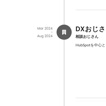
作成 →スライド
ュール管理 ・予
DXおじ
Mar 2024
-
Aug 2024
相談おじさん
HubSpotを
レンタルフリー
個人事業主のレン
Feb 2024
-
Aug 2024