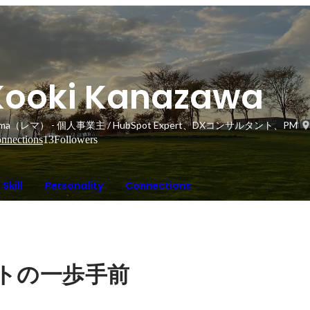
Kooki Kanazawa
mma（レマ） - 個人事業主 / HubSpot Expert、DXコンサルタント、PM
nnections
13
Followers
Skill
Personality
Connections
トの一歩手前