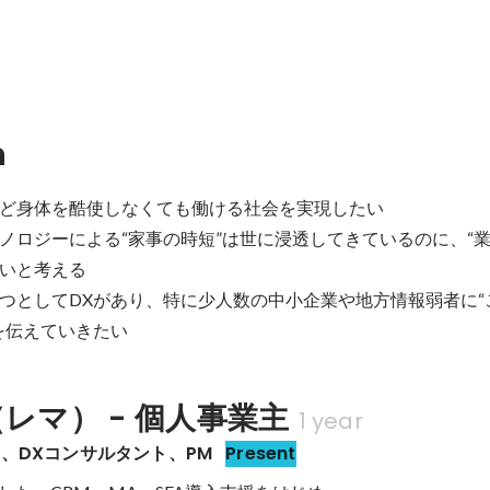
n
ど身体を酷使しなくても働ける社会を実現したい

ノロジーによる“家事の時短”は世に浸透してきているのに、“業
いと考える

つとしてDXがあり、特に少人数の中小企業や地方情報弱者に“
を伝えていきたい
（レマ） - 個人事業主
1 year
pert、DXコンサルタント、PM
Present