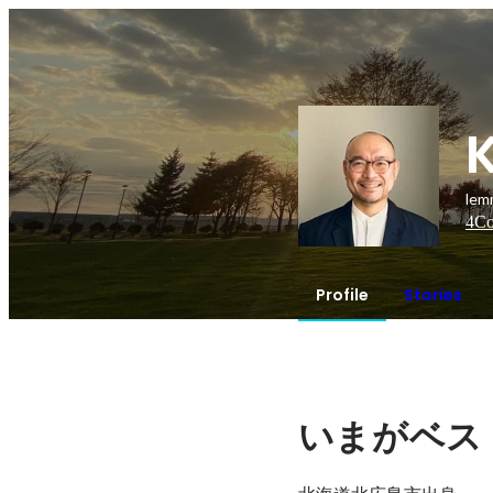
le
4
Co
Profile
Stories
いまがベス