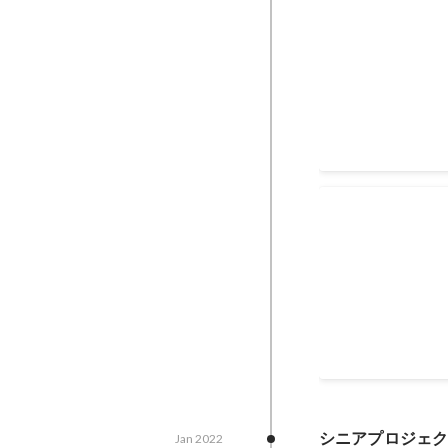
製造系ナショナ
製造系ナショナルク
クトのPMを担当
設計を担当 ■予算
ケジュール管理、
Feb 2022
-
Dec 2023
ームビルディング（
ンおよび機能開発
設計及びAPI概要設
WPサイト→Hu
機能開発要件定義、
ション
の連携及びデータ複
ける同一ブランドド
WordPressサイト
HubSpotポ
マイグレーション
行動イベントにお
及びテクニカルデ
ロー設計
件） また、HubS
Sep 2021
-
Dec 2023
用支援 ■予算規模：
的な作業 →PM
理、リソース管理
シニアプロジェ
Jan 2022
理） →HubSpot