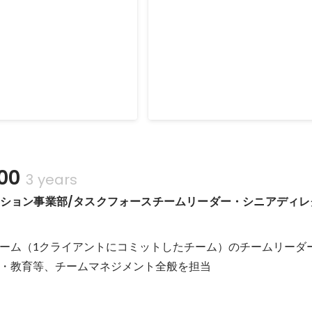
介サイトにおけるMA連
医療サプライ企業CRM・MA
新規事業立ち上げに伴うビジネス
トのリニューアル及びマーケ
ル導入にかかわる相談
ったMA連携相談
Apr 2024
-
Jun 2024
00
3 years
ューション事業部/タスクフォースチームリーダー・シニアディ
ーム（1クライアントにコミットしたチーム）のチームリーダ
・教育等、チームマネジメント全般を担当