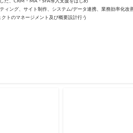
とした、CRM・MA・SFA導入支援をはじめ

ティング、サイト制作、システム/データ連携、業務効率化改
ェクトのマネージメント及び概要設計行う
ス企業のサービスシステムマニュアルのHubSpot CMSを使
業のサービスシステムマニュアルのHubSpot CMSを使用したWEB
ートナー企業支援） ■予算規模：250万円 ■人数：7名 ■具体的な作業 ・要件
MS機能概要設計 ・進行管理 ・品質管理 ・リソース管理
礎講座カリキュラム作成
ECサイトマーケティング施策
HubSpot導入
講座事業におけるシラバス及びカ
ツ作成 ■予算規模：500万
ECサイト会員向けマーケティング
■具体的な作業 ・カリキュラム
HubSpot導入及びデータ連携プ
コンテンツ作成 →プロット
ロジェクトマネージメントを担当 （H