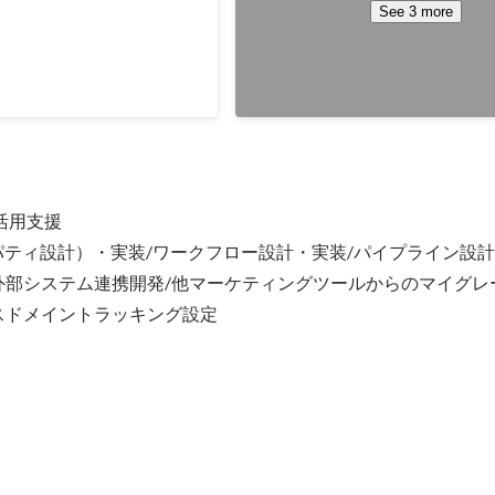
ionでリリースした記事のフィード
規追加開発のPMを担当。 既存の
See 3 more
eTypeのデータAPIで取り込み
トリガ及びアクションでは、MA
自動生成する機能開発・実装
活かしたクライアントのマーケテ
Apr 2022
-
Jun 2022
Mを担当 ■予算規模：240万
できないため、新規機能を開発 ■
■具体的な作業 →PM業務全般
300万円 ■人数：3名 ■具体的な作
ト管理、リソース管理、調達
全般（予算管理、調達管理、スケ
ル管理） →テクニカルディ
理、リソース管理、品質管理、コ
概要設計、詳細設計監修）
ョン管理、リスク管理、要件定義）
クション業務（進行管理、単体・
活用支援

→ワークフロー概要設計
パティ設計）・実装/ワークフロー設計・実装/パイプライン設計・
発/外部システム連携開発/他マーケティングツールからのマイグレ
スドメイントラッキング設定
用支援：CRM・Salesパイプライン及びワークフローの設計・
ミナーの申し込みデータから収集した顧客情報の管理及び商談管理につ
用するための支援プロジェクトのPMを担当 ■予算規模：500万円 ■人数：3
全般 →収集するためのフォームおよびCRMプロパティの設計・構築 →