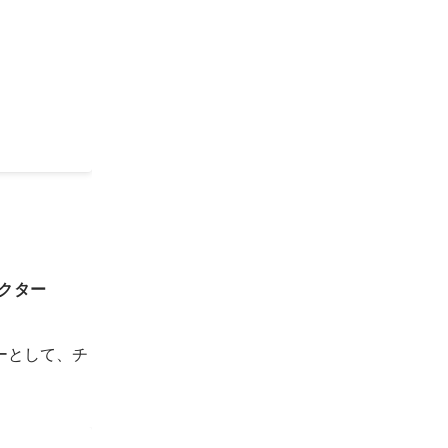
導入相談
デジタルツー
レクター
ーとして、チ