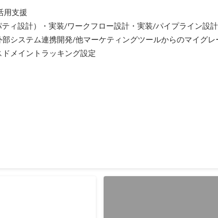
設計及びプロパティ作成 →問
ト、ワークフロー、セールスパイ
活用支援

およびリストの設計並びに実
計 →外部連携・ETLシステム（Reck
パティ設計）・実装/ワークフロー設計・実装/パイプライン設計・
おけるデータ連携設計
発/外部システム連携開発/他マーケティングツールからのマイグレ
スドメイントラッキング設定
ダーフォーム構築
ォーム機能を使用し、派遣依頼企業からの一次オーダー内容を自動でまとめ
 ■予算規模：80万円 ■人数：1名 ■具体的な作業 →PM業務全般（要
管理） →HubSpotフォーム設計・実装
ion→MovableType取り
HubSpotワークフロー機能
リリース記事自動作成
HubSpotワークフロートリガ及