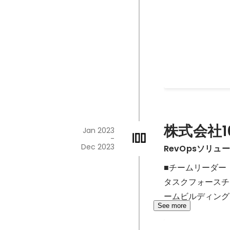
健康支援商品紹
携相談
健康支援商品サイ
ティング施策に沿
May 2024
-
Jun 2024
株式会社1
Jan 2023
-
Dec 2023
RevOpsソリ
■チームリーダー

タスクフォースチ
ームビルディング
See more