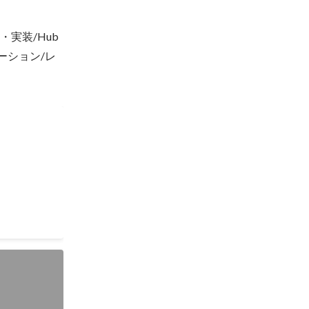
プライン）設
oner）に
実装/Hub
ーション/レ
データ化する
件定義、品質
開発
びアクション新