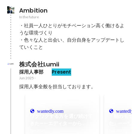
Ambition
In the future
・社員一人ひとりがモチベーション高く働けるよ
うな環境づくり

・色々な人と出会い、自分自身をアップデートし
ていくこと
株式会社Lumii
採用人事部　
Present
Jun 2025
-
採用人事全般を担当しております。
wantedly.com
wantedly
ワクワクする方を選び続けて
「朝のモヤ
きた——エディターから
た」——“
YouTubeプロデューサー
れて見つけ
Dec 2025
Dec 2025