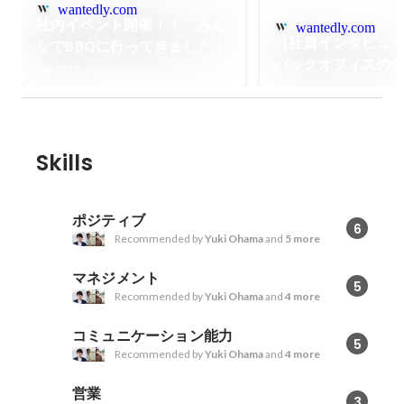
wantedly.com
社内イベント開催！！ みん
wantedly.com
【社員インタビューv
なでBBQに行ってきました！
バックオフィスの
Sep 2018
「格差のない社会
挑戦していきたい
Skills
ポジティブ
6
Recommended by
Yuki Ohama
and
5 more
マネジメント
5
Recommended by
Yuki Ohama
and
4 more
コミュニケーション能力
5
Recommended by
Yuki Ohama
and
4 more
営業
3