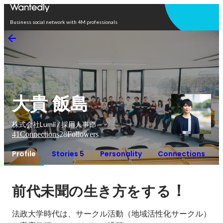
Open in app
Business social network with 4M professionals
大貴 飯島
株式会社Lumii / 採用人事部
41
Connections
28
Followers
Profile
Stories 5
Personality
Connections
！
前代未聞の生き方をする
法政大学時代は、サークル活動（地域活性化サークル）