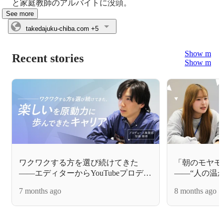
と家庭教師のアルバイトに没頭。
See more
takedajuku-chiba.com
+5
Show more
Recent stories
Show more
ワクワクする方を選び続けてきた
「朝のモヤモ
——エディターからYouTubeプロデュ
——“人の温
ーサーへ！"楽しい"を原動力に歩ん
た、自分らし
7 months ago
8 months ago
できたキャリア