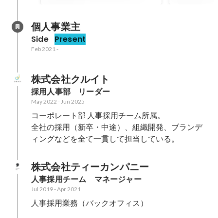
へ！"楽しい"を原動力に歩ん
ける場所
できたキャリア
個人事業主
Side
Present
Feb 2021
-
株式会社クルイト
採用人事部　リーダー
May 2022
-
Jun 2025
コーポレート部 人事採用チーム所属。

全社の採用（新卒・中途）、組織開発、ブランデ
ィングなどを全て一貫して担当している。
株式会社ティーカンパニー
人事採用チーム　マネージャー
Jul 2019
-
Apr 2021
人事採用業務（バックオフィス）