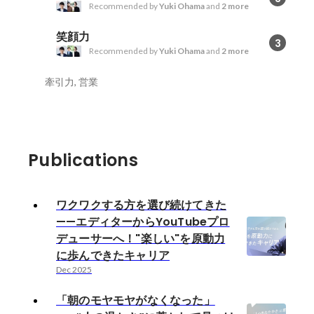
Recommended by
Yuki Ohama
and
2 more
笑顔力
3
Recommended by
Yuki Ohama
and
2 more
牽引力, 営業
Publications
ワクワクする方を選び続けてきた
——エディターからYouTubeプロ
デューサーへ！"楽しい"を原動力
に歩んできたキャリア
Dec 2025
「朝のモヤモヤがなくなった」