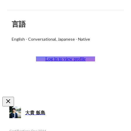
言語
English
-
Conversational
Japanese
-
Native
Log in to view profile
大貴 飯島
Certifications
Dec 2016