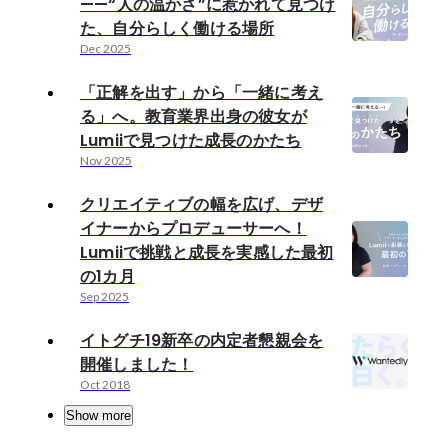
——“人の温かさ”に惹かれて見つけ
た、自分らしく働ける場所
Dec 2025
「正解を出す」から「一緒に考え
る」へ。教育業界出身の彼女が
Lumiiで見つけた成長のかたち
Nov 2025
クリエイティブの幅を広げ、デザ
イナーからプロデューサーへ！
Lumiiで挑戦と成長を実感した最初
の1カ月
Sep 2025
イトグチ19新卒の内定者懇親会を
開催しました！
Oct 2018
Show more