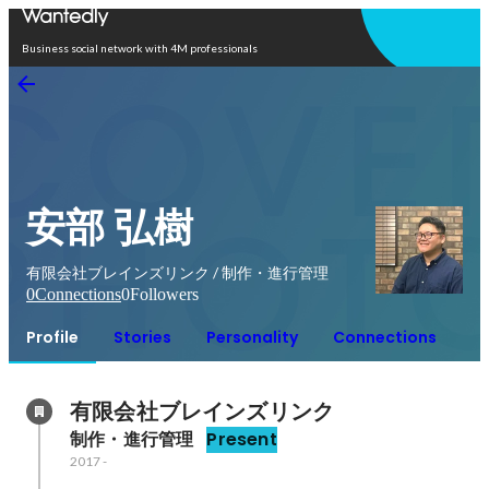
Open in app
Business social network with 4M professionals
安部 弘樹
有限会社ブレインズリンク / 制作・進行管理
0
Connections
0
Followers
Profile
Stories
Personality
Connections
有限会社ブレインズリンク
制作・進行管理
Present
2017
-