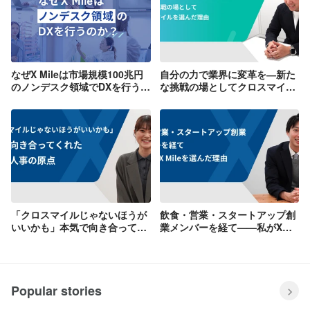
なぜX Mileは市場規模100兆円
自分の力で業界に変革を―新た
のノンデスク領域でDXを行うの
な挑戦の場としてクロスマイル
か？
を選んだ理由
「クロスマイルじゃないほうが
飲食・営業・スタートアップ創
いいかも」本気で向き合ってく
業メンバーを経て——私がX
れた一言が人事の原点
Mileを選んだ理由
Popular stories