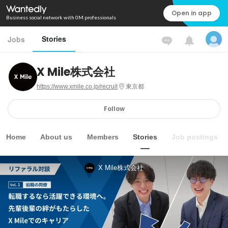
Open in app
Business social network with 0M professionals
Stories
Jobs
X Mile株式会社
https://www.xmile.co.jp/recruit
東京都
Follow
Home
About us
Members
Stories
Job postings
X Mile株式会社