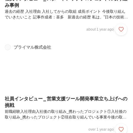
み事例
過去の経歴 入社理由 入社してからの取組 成長ポイント 今後取り組ん
でいきたいこと 記事作成者：喜多 新過去の経歴 私は、”日本の技術を
世界に届け、世界の人々の生活を支える一助になりたい・日本を更に元
気にしたい”という思いから国際物流の会社でキャリアをスタートしま
about 1 year ago
した。 入社後は船舶オペレーション、海外駐在、法人営業・営業企
画、事業企画まで実に様々な仕事を経験させていただきました。特に海
外のスタッフと一緒に新サービスを立ち上げた経験や、全社的なサービ
プライマル株式会社
スの刷新を行い、お客様から感謝のお言葉をいただいたことは私にとっ
てかけがえのない財産です。0から1を作り上げる新規事業の難しさと
面白さを実...
社員インタビュー_営業支援ツール開発事業立ち上げへの
挑戦
前職経験入社理由入社後の取り組み_携わったプロジェクト①入社後の
取り組み_携わったプロジェクト②現在取り組んでいる事業今後の取り
組み記事作成者：山本凱世（ Kaisei Yamamoto） 前職経験私は新卒
で東証1部（現プライム市場）の証券会社に営業として入社しました。
over 1 year ago