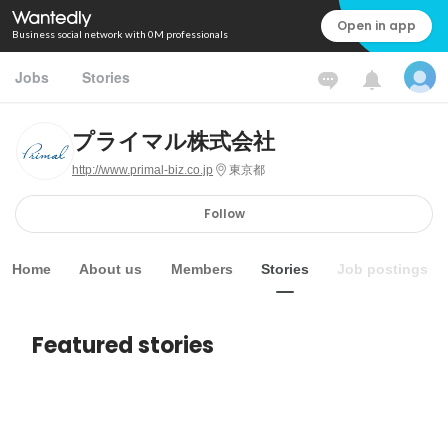
Open in app
Business social network with 0M professionals
Jobs
Stories
プライマル株式会社
http://www.primal-biz.co.jp
東京都
Follow
Home
About us
Members
Stories
Job postings
Featured stories