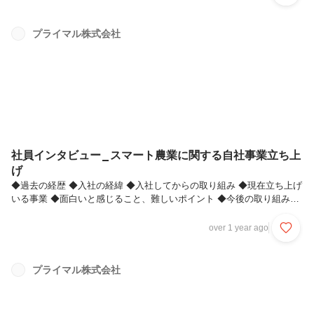
当時、コロナウイルスの大流行や地政学リスクなど、世界経済が目まぐ
るしく変化する中で、お客様のニーズに合わせた資産運用のサポートを
行っておりました。営業活動を通じて、上場企業のニュースをお客様に
プライマル株式会社
伝えるだけでは物足りないと感じ、「自分が企業のニュースを生み出す
側になりたい」という思いが強まり、転職を考えるようになりました。
今思...
社員インタビュー_スマート農業に関する自社事業立ち上
げ
◆過去の経歴 ◆入社の経緯 ◆入社してからの取り組み ◆現在立ち上げて
いる事業 ◆面白いと感じること、難しいポイント ◆今後の取り組み内
容 記事作成者：庄司 裕紀（Yuuki Shouji） 社歴：約3年◆過去の経歴
大学院では生命科学の研究に取り組んでいました。研究テーマは、がん
over 1 year ago
細胞特有の糖修飾に着目し、特異的に結合するたんぱく質を生成するこ
とで、製薬への応用を目指すというものでした。この研究には複数の分
野の知見や技術を複合的に活用する必要があり、多角的な視点と柔軟な
プライマル株式会社
対応力が求められました。研究活動を通して、異なる分野を組み合わせ
る面白さを感じていたところ、研究室の方からの紹介で「コン...