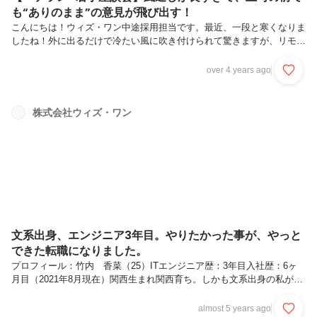
も“ありのまま”の意見が飛び出す！
こんにちは！ウィズ・ワン中途採用担当です。最近、一段と寒くなりま
したね！外に出るだけで冷たい風に吹き付けられて驚きますが、リモー
トで稼働するメンバーはぬくぬくで羨ましいです（笑）さて、今回のテ
ーマは【ベテラン＆若手座談会】！2017年に大阪事業所を立ち上げて
over 4 years ago
から早4年が経ちましたが、東京本社から異動し開設に参加したメンバ
ーも居れば、大阪で現地採用・入社したメンバーもおり、社内が少しず
つ賑やかになってきました。まだまだ各々の自立に助けられている部分
株式会社ウィズ・ワン
も多いのですが、常に顔を合わせられるわけではない分「みんな普段何
を考えてるんだろう…？」と思うことも。この場をお借りし、本音を聞
いてみました！参...
文系出身、エンジニア3年目。やりたかった事が、やっと
できた転職になりました。
プロフィール：竹内 香菜（25）ITエンジニア歴：3年目入社歴：6ヶ
月目（2021年8月現在）関西生まれ関西育ち。しかも文系出身の私が、
新卒で就いた仕事。それは、東京のITエンジニアでした。ITの道に進ん
だ理由大学では全くちがう分野を勉強していた私にとって、ITは未知の
almost 5 years ago