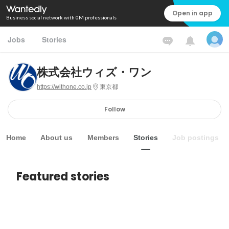
Open in app
Business social network with 0M professionals
Jobs
Stories
株式会社ウィズ・ワン
https://withone.co.jp
東京都
Follow
Home
About us
Members
Stories
Job postings
Featured stories