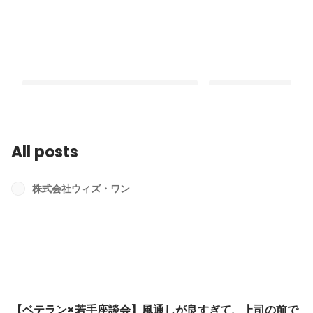
All posts
【ベテラン×若手座談会】風通しが良す
文系出身、エンジニア
ぎて、上司の前でも“ありのまま”の意
った事が、やっとでき
株式会社ウィズ・ワン
見が飛び出す！
した。
Latest
Latest
【ベテラン×若手座談会】風通しが良すぎて、上司の前で