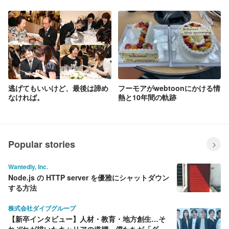
是非読んでいただきたい３つの
クリエイティブ」とは
理由
逃げてもいいけど、最後は諦め
フーモアがwebtoonにかける情
なければ。
熱と10年間の軌跡
Popular stories
Wantedly, Inc.
Node.js の HTTP server を優雅にシャットダウン
する方法
株式会社ダイブグループ
【新卒インタビュー】人材・教育・地方創生…そ
れぞれが描いたキャリアの道標。僕たちが「ダイ