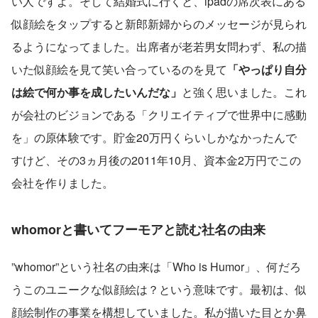
い人ですよ。そして結婚式に行くと、ipadの席次表にある
似顔絵をタップすると新郎新婦からのメッセージが見られ
るようになってました。出席者が老若男女問わず、私の描
いた似顔絵を見て笑い合っているのを見て
「やっぱり自分
は絵で何か事を成したいんだな」
と強く思いました。これ
が会社のビジョンである「クリエイティブで世界中に感動
を」の原体験です。貯金20万円くらいしかなかったんで
すけど、その3ヵ月後の2011年10月、資本金2万円でこの
会社を作りました。
whomorと書いてフーモアと読む社名の由来
”whomor”という社名の由来は「Who is Humor」、何だろ
うこのユニークな似顔絵は？という意味です。最初は、似
顔絵制作の事業を構想していました。私が描いた目とか鼻