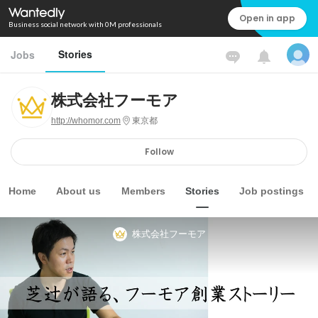
Open in app
Business social network with 0M professionals
Stories
Jobs
株式会社フーモア
http://whomor.com
東京都
Follow
Home
About us
Members
Stories
Job postings
株式会社フーモア