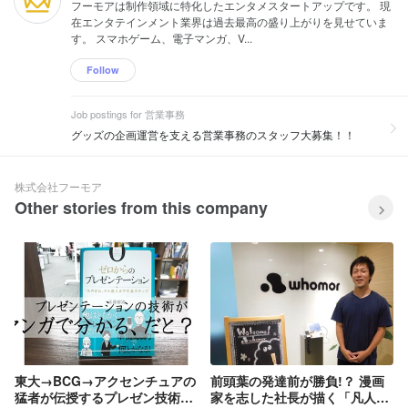
フーモアは制作領域に特化したエンタメスタートアップです。 現
在エンタテインメント業界は過去最高の盛り上がりを見せていま
す。 スマホゲーム、電子マンガ、V...
Follow
Job postings for 営業事務
グッズの企画運営を支える営業事務のスタッフ大募集！！
株式会社フーモア
Other stories from this company
東大→BCG→アクセンチュアの
前頭葉の発達前が勝負!？ 漫画
猛者が伝授するプレゼン技術！
家を志した社長が描く「凡人の