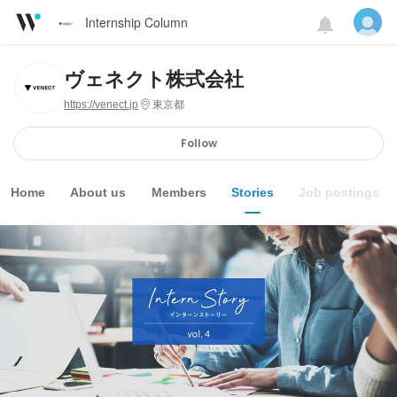
Internship Column
ヴェネクト株式会社
https://venect.jp
東京都
Follow
Home
About us
Members
Stories
Job postings