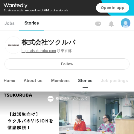
Open in app
Business social network with 0M professionals
Stories
Jobs
株式会社ツクルバ
https://tsukuruba.com
東京都
Follow
Home
About us
Members
Stories
Job postings
株式会社ツクルバ