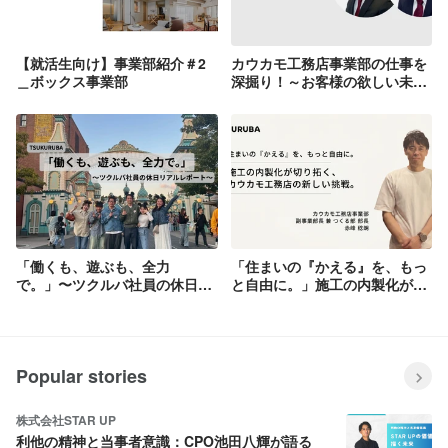
【就活生向け】事業部紹介＃2
カウカモ工務店事業部の仕事を
＿ボックス事業部
深掘り！～お客様の欲しい未来
に寄り添うツクルバのリノベ施
工管理とは？～
「働くも、遊ぶも、全力
「住まいの『かえる』を、もっ
で。」〜ツクルバ社員の休日リ
と自由に。」施工の内製化が切
アルレポート〜
り拓く、カウカモ工務店の新し
い挑戦。
Popular stories
株式会社STAR UP
利他の精神と当事者意識：CPO池田八輝が語る