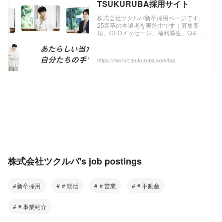
TSUKURUBA採用サイト
株式会社ツクルバ新卒採用ページです。
25新卒の本選考を実施中です！募集要
項、CEOメッセージ、福利厚生、Q＆A
などの情報がご覧いただけます。
https://recruit.tsukuruba.com/top
株式会社ツクルバ's job postings
新卒採用
＃就活
＃営業
＃不動産
＃事業紹介