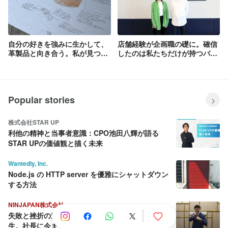
自分の好きを強みに生かして、
店舗経験が企画職の礎に。確信
革製品と向き合う。私が見つけ
したのは私たちだけが持つバリ
たお客さまと対話を深める方法
ュー
Popular stories
株式会社STAR UP
利他の精神と当事者意識：CPO池田八輝が語る
STAR UPの価値観と描く未来
Wantedly, Inc.
Node.js の HTTP server を優雅にシャットダウン
する方法
NINJAPAN株式会社
失敗と挫折の連続から這い上がり続ける壮絶な人
生。社長に今までとこれからを聞いてみた。