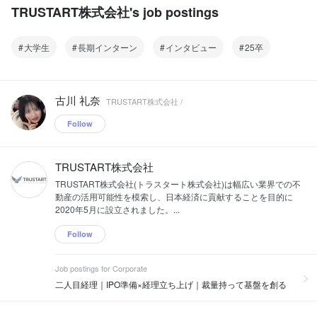
遺贈、売買などの異動情報が記載されて
TRUSTART株式会社's job postings
おり、多種多様な活用方法があります。
R.E.DATAでは、このような不動産情報を
ビッグデータとして収集し、不動産に関
大学生
長期インターン
インタビュー
25卒
わる会社がマーケティングデータとして
活用できるようなサービスを提供してき
ました。 ※不動産(土地および建物)の所
有者や権利関係を確認できる公の情報。
古川 礼奈
TRUSTART株式会社 /
法務局に備え付けられており、請求すれ
ば誰でも閲覧できるもの。 例えば、相続
Follow
が発生した場合、我々が不動産名義変更
の情報を取得し提供することで、各専門
事業者が相続人に直接アプローチしてい
TRUSTART株式会社
ただけるようになります。不動産会社は
売却・賃貸・リフォーム・建て替え提
TRUSTART株式会社(トラスタート株式会社)は幅広い業界での不
案、司法書士や税理士なら家族信託や二
動産の活用可能性を模索し、日本経済に貢献することを目的に
次相続対策、還付請求など、リサイク
2020年5月に設立されました。...
ル・リユース会社は遺品整理などで新た
なビジネス機会につなげていくことがで
Follow
きます。 また、ご要望に応じて、マーケ
ティング施策立案から実行までサポート
Job postings for Corporate
しています。その1つがDMやチラシ、LP
制作などのクリエイティブ支援です。お
二人目経理｜IPO準備×経理立ち上げ｜裁量持って基盤を創る
客様のリソースがなく、できない部分を
お任せいただいています。