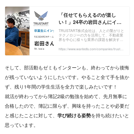
「任せてもらえるのが楽し
い！」24卒の岩田さんにイン
タビュー【卒業生にインタビ
TRUSTART株式会社は、人との繋がりと
テクノロジーの力を活用して、不動産業
ューVol.1】 | TRUSTART株式
界を中心に様々な業界の課題を解決する
会社
不動産テック企業です。Purposeである
「人とデータで全てを可能にする」未来
https://www.wantedly.com/companies/trustar
t/post_articles/889631
の...
そして、部活動もゼミもインターンも、終わってから後悔
が残っていないようにしたいです。やること全て手を抜か
ず、残り1年間の学生生活を全力で楽しみたいです！
就活が終わってから簿記2級の勉強を始めて、先月無事に
合格したので、簿記に限らず、興味を持ったことや必要だ
と感じたことに対して、
学び続ける姿勢
を持ち続けたいと
思っています。