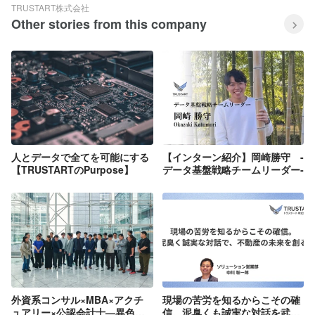
【R.E.SEARCH】-不動産調査サービス-
TRUSTART株式会社
https://www.trustart.co.jp/survey/ すべて
Other stories from this company
オンラインで完結できる不動産調査サー
ビスです。 不動産取引業務は不動産調査
の負荷が非常に高く、これまで不動産調
査には多くの時間とそれに伴う人件費が
費やされてきました。中古住宅に係る売
買仲介だけでも、年間で2,000万時間以
上の調査コストがかかるといわれていま
す。 そんな煩雑な不動産調査を「テクノ
ロジー×人」で効率化。住所（または座
標）と所有者を入力するだけのシンプル
で使いやすい発注画面を用意し、最短1
人とデータで全てを可能にする
【インターン紹介】岡崎勝守 -
分のかんたん発注で、納品は最短当日に
【TRUSTARTのPurpose】
データ基盤戦略チームリーダー‐
なります。 不動産鑑定士、一級建築士に
よる監修を受け、複数名のチェック体制
により、高品質を維持しています。 現在
は１都３県を中心に受注していますが、
今後は順次拡大していく予定です。
外資系コンサル×MBA×アクチ
現場の苦労を知るからこその確
ュアリー×公認会計士—異色の
信。泥臭くも誠実な対話を武器