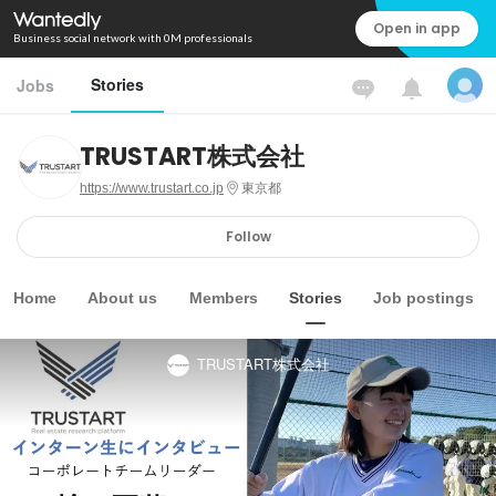
Open in app
Business social network with 0M professionals
Stories
Jobs
TRUSTART株式会社
https://www.trustart.co.jp
東京都
Follow
Home
About us
Members
Stories
Job postings
TRUSTART株式会社