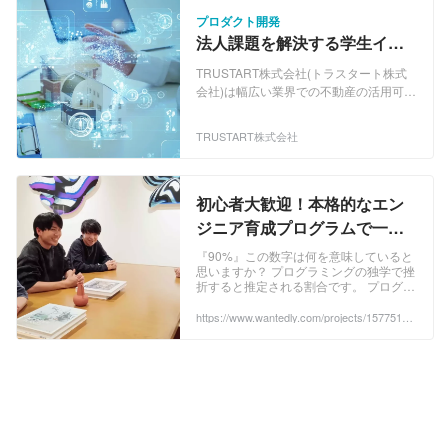
プロダクト開発
法人課題を解決する学生イン
ターン！SQLやPythonの知識
TRUSTART株式会社(トラスタート株式
を活かせます！
会社)は幅広い業界での不動産の活用可能
性を模索し、日本経済に貢献することを
目的に2020年5月に設立されました。 三
TRUSTART株式会社
菱UFJ信託銀行から「出向起業」として
スタートしたのち、スピンアウトし一気
に規模を拡大しています。 ★経済産業省
の出向起業スタートアップ補助金の第1
初心者大歓迎！本格的なエン
号として採択 https://co-hr-
ジニア育成プログラムで一緒
innovation.jp/entrepreneur/trustart/ ＊
に学びませんか？ -
TRUSTARTは、不動産業界の非効率を解
『90%』この数字は何を意味していると
消するべく、従来の商習慣に縛られない
思いますか？ プログラミングの独学で挫
TRUSTART株式会社のWebエ
折すると推定される割合です。 プログラ
サービスを展開しています。
ンジニアの採用 - Wantedly
ミング学習コンテンツはあ...
【R.E.DATA】-不動産データ提供サービ
https://www.wantedly.com/projects/1577514?
ス- https://www.trustart.co.jp/data/ これま
post_id=898541&post_location=in_content
で不動産業界の中でしか活用されていな
かった多種多様な不動産情報をテクノロ
ジーを使い大量に収集することで、新た
なマーケティングソリューションを提供
しています。 毎月蓄積する日本全国約
100万件の不動産登記情報*には、相続や