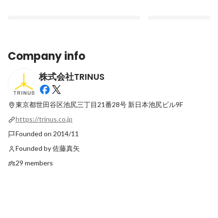
Company info
株式会社TRINUS
日本の優れた商品を世界に発信する
本日オープン！『wat
『NIPPON QUALITY in ギフトショー』に
の裏側～watoteプ
出展しました
事～
東京都世田谷区池尻三丁目21番28号
新日本池尻ビル9F
Latest
Latest
https://trinus.co.jp
Founded on 2014/11
Founded by 佐藤真矢
29 members