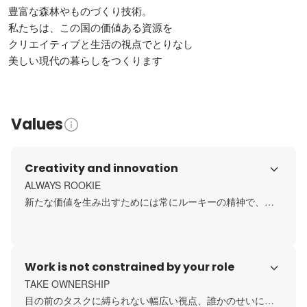
豊富な森林やものづくり技術。

私たちは、この国の価値ある資源を

クリエイティブと生活の視点でとりなし

美しい現代の暮らしをつくります
Values
Creativity and innovation
ALWAYS ROOKIE

新たな価値を生み出すためには常にルーキーの精神で、新
しい知識や技術を学び取り、柔軟に変化し続ける姿勢が求
められます。チャレンジ精神を持ち、未知の領域にも果敢
に挑戦します。
Work is not constrained by your role
TAKE OWNERSHIP

目の前のタスクに縛られない幅広い視点、誰かのせいにし