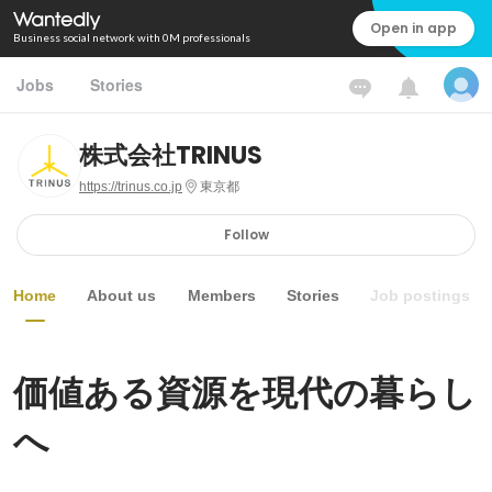
Open in app
Business social network with 0M professionals
Jobs
Stories
株式会社TRINUS
https://trinus.co.jp
東京都
Follow
Home
About us
Members
Stories
Job postings
価値ある資源を現代の暮らし
へ