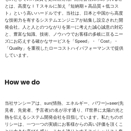
とは、高度なＩＴスキルに加え『短納期＋高品質＋低コス
ト』という高いハードルです。当社は、日本と中国から高度
な技術力を有するシステムエンジニアが結集し設立された開
発会社。人と人とのつながりを第一に考えた誠心誠意の対応
と、豊富な知識、技術、ノウハウでお客様の多岐に亘るニー
ズにお応えする確かなサービスを「Speed」・「Cost」・
「Quality」を重視したローコストハイパフォーマンスで提供
しています。
How we do
当社サンシーアは、sun(情熱、エネルギー、パワー)+seer(先
見者、先覚者、予言者)の名が示す通り、IT世界に太陽の光と
熱を伝えるシステム開発会社を目指しています。私たちのポ
リシーは、一つ一つの実績にお客様からの高い評価を頂くこ
とに大きな喜びを感じ、これを誇りとするスペシャリスト集