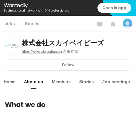
Open in app
Business social network with 0M professionals
Jobs
Stories
株式会社スカイベイビーズ
https://www.skybabies.jp
東京都
Follow
Home
About us
Members
Stories
Job postings
What we do