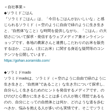
＜自社事業＞

◆ソラミドごはん

『ソラミドごはん』は、「今日もごはんがおいしいな」と感
じられるソラミド（＝空のように自由で緑のように生き生き
と、“自然体”なこと）な時間を提供しながら、「ごはん」の大
切さについて探求・発信するウェブメディア兼オンラインシ
ョップです。各地の農家さんと連携しこだわりのお米を販売
するほか、ごはん（主にお米）に関する身近な疑問等のコン
https://gohan.soramido.com/
◆ソラミドmado

ソラミドmadoは、ソラミド（＝空のように自由で緑のように
生き生きと、“自然体”であること）な生き方について探求し、
自分らしく生きるためのヒントを発信するメディアです。の
びのびと心豊かに生きることは多くの人が抱く理想であるも
のの、自分にとっての自然体とは何か、どのような道を歩む
べきか、悩みを抱える人が多いのも実情です。そこでソラミ