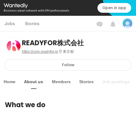
Open in app
Business social network with 0M professionals
Jobs
Stories
READYFOR株式会社
https://corp.readyfor.jp
東京都
Follow
Home
About us
Members
Stories
Job postings
What we do