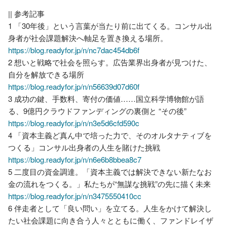
|| 参考記事

1 「30年後」という言葉が当たり前に出てくる。コンサル出
https://blog.readyfor.jp/n/nc7dac454db6f
2 想いと戦略で社会を照らす。広告業界出身者が見つけた、
https://blog.readyfor.jp/n/n56639d07d60f
3 成功の鍵、手数料、寄付の価値……国立科学博物館が語
https://blog.readyfor.jp/n/n3e5d6cfd590c
4 「資本主義ど真ん中で培った力で、そのオルタナティブを
https://blog.readyfor.jp/n/n6e6b8bbea8c7
5 二度目の資金調達。「資本主義では解決できない新たなお
https://blog.readyfor.jp/n/n3475550410cc
6 伴走者として「良い問い」を立てる。人生をかけて解決し
たい社会課題に向き合う人々とともに働く、ファンドレイザ