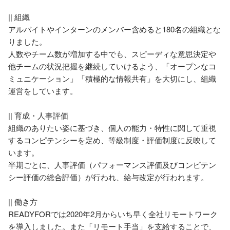
|| 組織

アルバイトやインターンのメンバー含めると180名の組織とな
りました。

人数やチーム数が増加する中でも、スピーディな意思決定や
他チームの状況把握を継続していけるよう、「オープンなコ
ミュニケーション」「積極的な情報共有」を大切にし、組織
運営をしています。

|| 育成・人事評価

組織のありたい姿に基づき、個人の能力・特性に関して重視
するコンピテンシーを定め、等級制度・評価制度に反映して
います。

半期ごとに、人事評価（パフォーマンス評価及びコンピテン
シー評価の総合評価）が行われ、給与改定が行われます。

|| 働き方

READYFORでは2020年2月からいち早く全社リモートワーク
を導入しました。また「リモート手当」を支給することで、