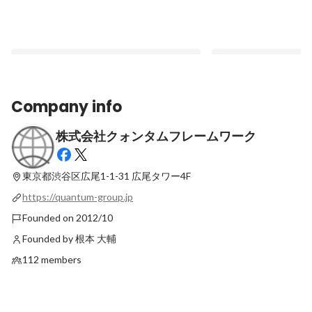
Company info
株式会社クォンタムフレームワーク
【社内イベント】みんなでフットサル！⚽
【検証事業部リーダー
さんの考え方に、たく
Latest
き合ってくれるから、
東京都渋谷区広尾1-1-31
広尾タワー4F
Latest
ャレンジできる環境が
https://quantum-group.jp
Founded on 2012/10
Founded by 根本 大輔
112 members