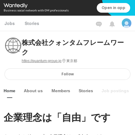
Open in app
Business social network with 0M professionals
Jobs
Stories
株式会社クォンタムフレームワー
ク
https://quantum-group.jp
東京都
Follow
Home
About us
Members
Stories
Job postings
企業理念は「自由」です