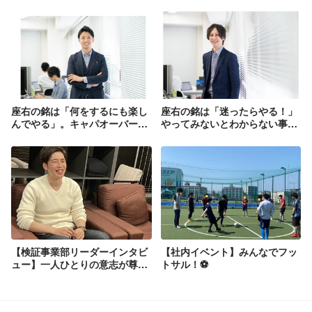
座右の銘は「何をするにも楽し
座右の銘は「迷ったらやる！」
んでやる」。キャパオーバーな
やってみないとわからない事が
事はネガティブに考えずポジテ
ある、チャレンジ精神は常に持
ィブに行動するCEO根本の理念
っていたいと語る上田へインタ
とは？
ビュー！
【検証事業部リーダーインタビ
【社内イベント】みんなでフッ
ュー】一人ひとりの意志が尊重
トサル！⚽
される会社で、やりたいことを
実現しよう