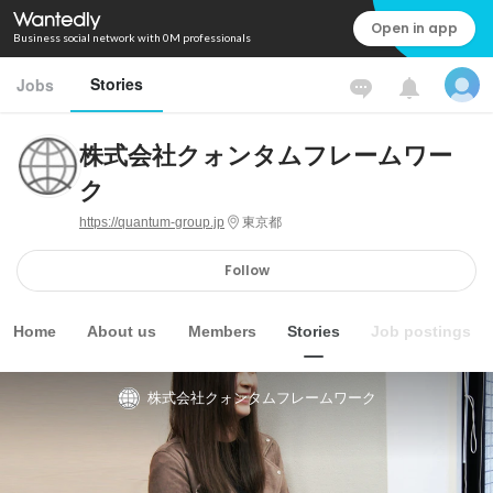
Open in app
Business social network with 0M professionals
Stories
Jobs
株式会社クォンタムフレームワー
ク
https://quantum-group.jp
東京都
Follow
Home
About us
Members
Stories
Job postings
株式会社クォンタムフレームワーク