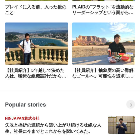
プレイドに入る前、入った後の
PLAIDの”フラット”を流動的な
こと
リーダーシップという面から説
明してみる
【社員紹介】5年越しで決めた
【社員紹介】抽象度の高い難解
入社。曖昧な組織設計だからこ
なゴールへ。可能性を追求し、
その苦労と楽しさ
発展性の限界を打破する
Popular stories
NINJAPAN株式会社
失敗と挫折の連続から這い上がり続ける壮絶な人
生。社長に今までとこれからを聞いてみた。