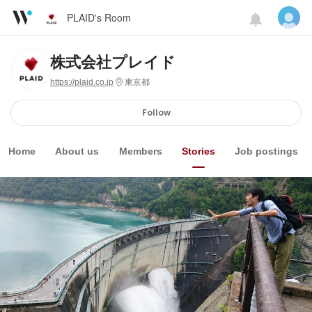
PLAID's Room
株式会社プレイド
https://plaid.co.jp
東京都
Follow
Home
About us
Members
Stories
Job postings