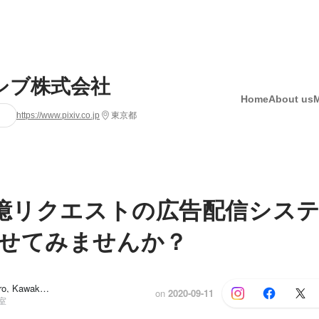
シブ株式会社
Home
About us
https://www.pixiv.co.jp
東京都
0億リクエストの広告配信シス
せてみませんか？
MAEDA Chihiro, Kawakami Eri
on
2020-09-11
室