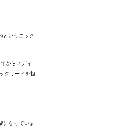
kiというニック
19年からメディ
ックリードを担
成になっていま