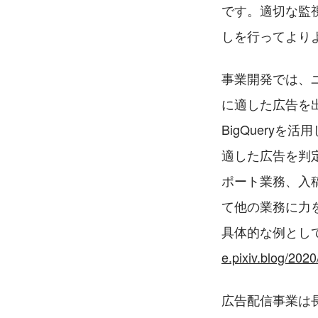
です。適切な監
しを行ってより
事業開発では、
に適した広告を
BigQuery
適した広告を判
ポート業務、入
て他の業務に力
具体的な例とし
e.pixiv.blog/202
広告配信事業は