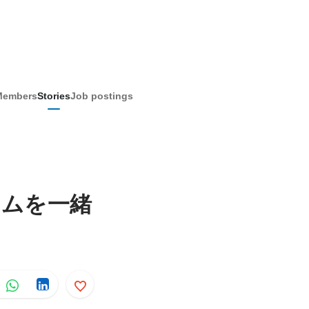
Members
Stories
Job postings
テムを一緒