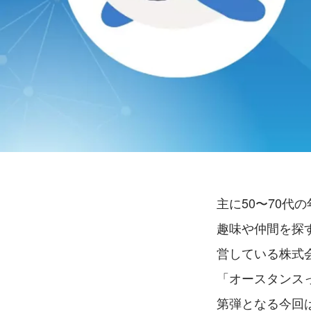
主に50〜70代
趣味や仲間を探
営している株式
「オースタンス
第弾となる今回