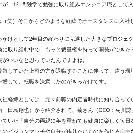
すが、1年間独学で勉強に取り組みエンジニア職として
ね（笑）そこからどのような経緯でオースタンスに入社
っかけとして2年目の終わりに完遂した大きなプロジェ
務に取り組む中で、もっと裁量権を持って開発ができた
境がいいなと思っていたんですよね。
尊敬していた上司の方が退職することに伴って、違う環
が増して、転職を決意したのがきっかけです。
入社経緯としては、元々前職の内定者時代に知り合って
画：田島翔也）から紹介されて、菊さん（CEO：菊川諒
いていた「自分の両親に年を重ねても健康に楽しく毎日
とのビジョンマッチや自分が作りたいものを作れる自由