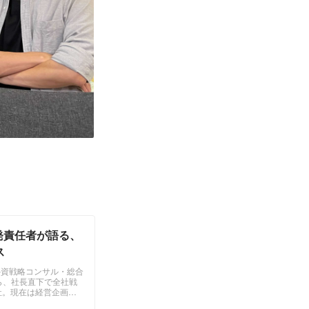
発責任者が語る、
ス
外資戦略コンサル・総合
ら、社長直下で全社戦
社。現在は経営企画・