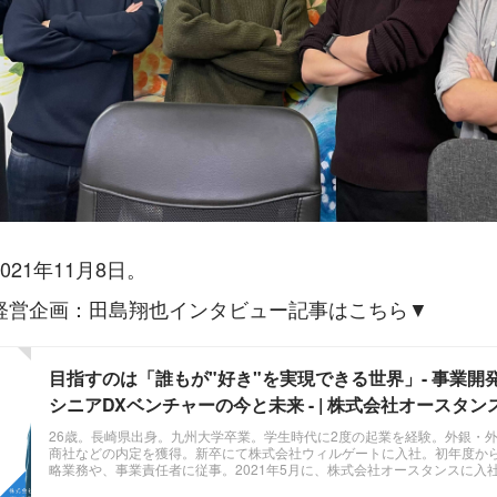
21年11月8日。
経営企画：田島翔也インタビュー記事はこちら▼
目指すのは「誰もが"好き"を実現できる世界」- 事業開
シニアDXベンチャーの今と未来 - | 株式会社オースタン
26歳。長崎県出身。九州大学卒業。学生時代に2度の起業を経験。外銀・
商社などの内定を獲得。新卒にて株式会社ウィルゲートに入社。初年度か
略業務や、事業責任者に従事。2021年5月に、株式会社オースタンスに入
事業開発を担当。 ...