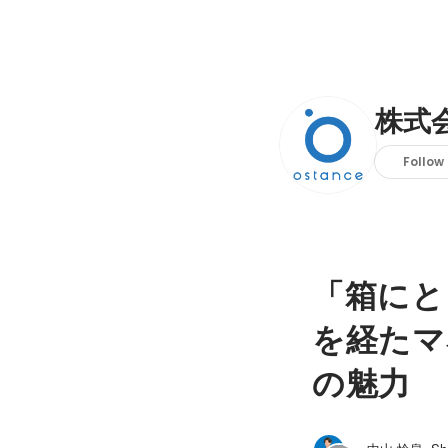
株式
Follow
「箱にと
を経たマ
の魅力