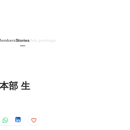
Members
Stories
Job postings
本部 生