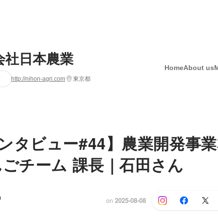
会社日本農業
Home
About us
http://nihon-agri.com
東京都
ンタビュー#44】農業開発事業
んごチーム 課長｜石田さん
a
on
2025-08-08