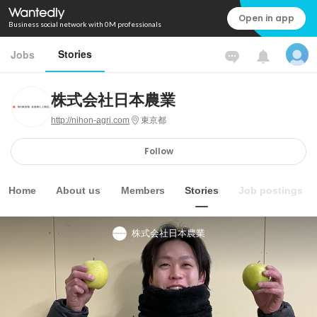
Open in app
Business social network with 0M professionals
Stories
Jobs
株式会社日本農業
http://nihon-agri.com
東京都
Follow
Home
About us
Members
Stories
Job postings
株式会社日本農業