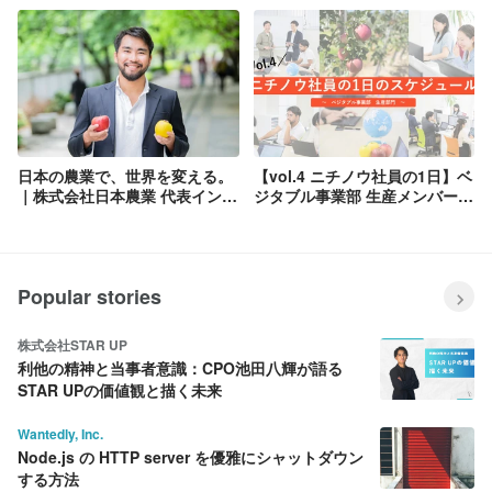
日本の農業で、世界を変える。
【vol.4 ニチノウ社員の1日】ベ
｜株式会社日本農業 代表インタ
ジタブル事業部 生産メンバーの
ビュー
スケジュールをのぞき見👀
Popular stories
株式会社STAR UP
利他の精神と当事者意識：CPO池田八輝が語る
STAR UPの価値観と描く未来
Wantedly, Inc.
Node.js の HTTP server を優雅にシャットダウン
する方法