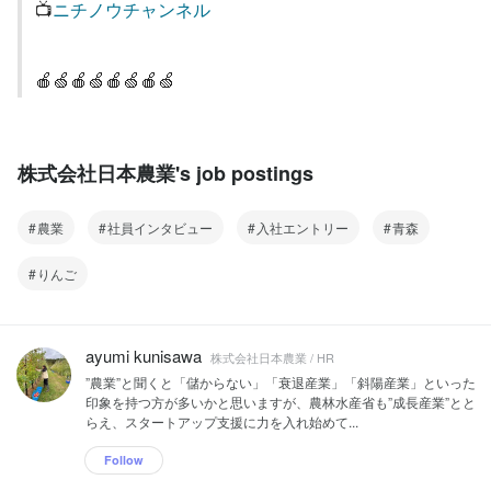
📺
ニチノウチャンネル
🍎🍏🍎🍏🍎🍏🍎🍏
株式会社日本農業's job postings
農業
社員インタビュー
入社エントリー
青森
りんご
ayumi kunisawa
株式会社日本農業 / HR
”農業”と聞くと「儲からない」「衰退産業」「斜陽産業」といった
印象を持つ方が多いかと思いますが、農林水産省も”成長産業”とと
らえ、スタートアップ支援に力を入れ始めて...
Follow