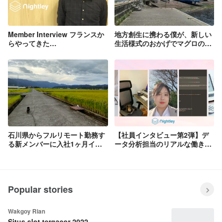
Member Interview フランスか
地方創生に携わる僕が、新しい
らやってきた
生活様式のおかげでマグロの町
GIS/WebEngineer Raymond
に移住出来た話
Lay
石川県からフルリモート勤務す
【社員インタビュー第2弾】デ
る新メンバーに入社1ヶ月イン
ータ分析担当のリアルな働き方
タビューを実施しました！
をウォッチング！
Popular stories
Wakgoy Rian
Situs slot tergacor 2022