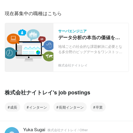
現在募集中の職種はこちら
サーバエンジニア
データ分析の本当の価値を示
したいサーバサイドエンジニ
地域ごとの社会的な課題解決に必要とな
ア募集！
る多分野のビッグデータをワンストップ
で簡単に収集・分析できるクラウドサー
ビス「LOCAL INSIGHT(ローカルインサ
株式会社ナイトレイ
イト)」をメインに、 ロケーションデー
タを活用した各種サービスの開発・提供
を行っています。 「LOCAL INSIGHT」
は、観光、医療、雇用、インフラ、教
育・子育て、防犯等の地域に関連する
株式会社ナイトレイ's job postings
様々な領域、機関の統計データ、また民
間企業が保有しているGPSログなどのビ
ッグデータを一つに整理・集約すること
成長
インターン
長期インターン
卒業
で、必要なデータに簡単にアクセスを可
能にし、これらの課題を解決するために
必要な政策立案や戦略策定業務をスマー
トにします。 LOCAL INSIGHT(ローカル
Yuka Sugai
株式会社ナイトレイ / Other
インサイト) https://www.localinsight.jp