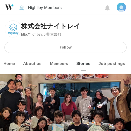
Nightley Members
株式会社ナイトレイ
http://nightley.jp
東京都
Follow
Home
About us
Members
Stories
Job postings