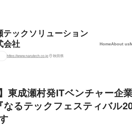
瀬テックソリューション
式会社
Home
About us
https://www.narutech.co.jp
秋田県
】東成瀬村発ITベンチャー企業
『なるテックフェスティバル20
す