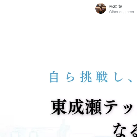
松本 萌
Other engineer
松本 萌
東成瀬テックソリューションズ株式会社 / Other engineer