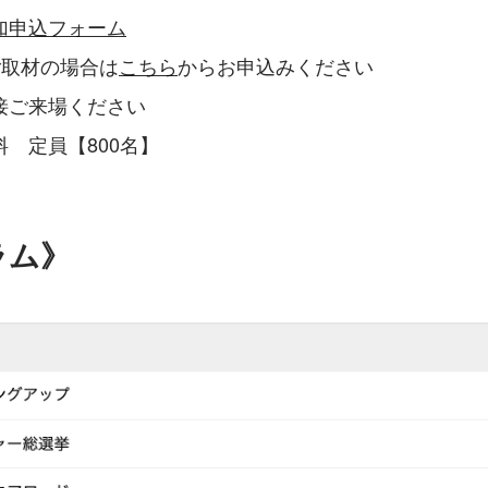
加申込フォーム
ご取材の場合は
こちら
からお申込みください
接ご来場ください
　定員【800名】
ラム》