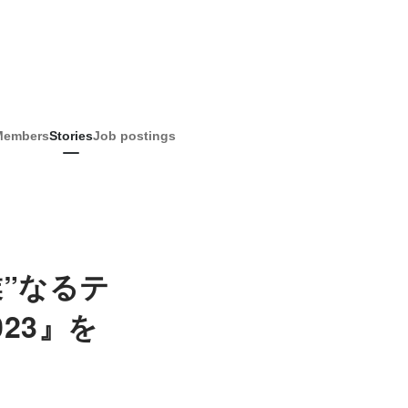
Members
Stories
Job postings
”なるテ
23』を