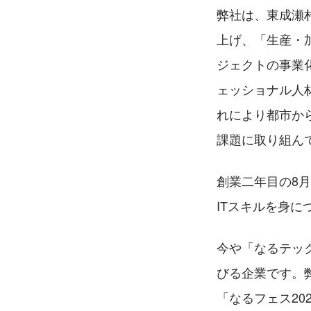
弊社は、東成瀬
上げ、「生産・
ジェクトの事業
ェッショナル人
れにより都市か
課題に取り組ん
創業二年目の8
ITスキルを身
今や「なるテッ
びる企業です。
「なるフェス20