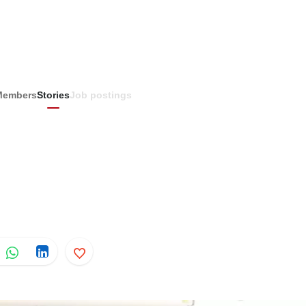
Members
Stories
Job postings