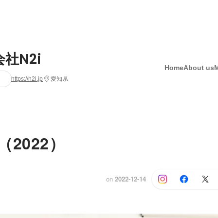
社N2i
Home
About us
https://n2i.jp
愛知県
2022）
on
2022-12-14