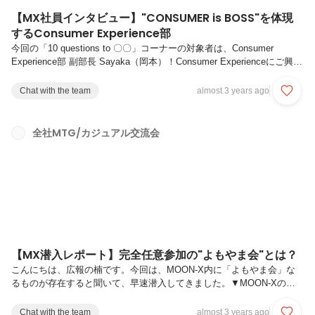
【MX社員インタビュー】"CONSUMER is BOSS"を体現
するConsumer Experience部
今回の「10 questions to 〇〇」コーナーの対象者は、Consumer
Experience部 副部長 Sayaka（岡本）！Consumer Experienceにご興味
のある方やMOON-Xの「CONSUMER is BOSS」というValueを体現す
るとはどういうことなのかなどにご興味がある方にお勧めの記事です。
Chat with the team
almost 3 years ago
▼MOON-X 公式HPの採用情報は、こちらをクリック▼Q1. これまでの
キャリアを教えてください。新卒で伊藤ハム株式会社に役員秘書として
入社し、営業本部で全国の販社・営業所をマネジメントしたり、社内報
全社MTG/カジュアル交流会
奨制度の維持管理を担当したりしておりました。2009年に株式...
【MX潜入レポート】完全任意参加の"よもやま会"とは？
こんにちは、広報の楠です。今回は、MOON-X内に「よもやま会」な
るものが存在すると聞いて、早速潜入してきました。▼MOON-Xの求
人一覧はこちら▼会議の説明を見てみると、よもやま的に相談できる時
間を設定します。場の目的は、みんなリモートでもコミュニケーション
Chat with the team
almost 3 years ago