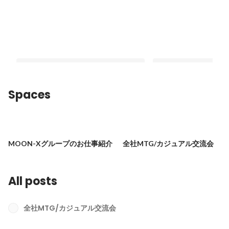
Spaces
ライブにペンライト!?社内でフェスを
CX×Creativeの連
開催しちゃいました！〜2024年夏
者志向の次世代ブラン
MOON-Xグループのお仕事紹介
全社MTG/カジュアル交流会
MOON-Xグループ全社集会レポート〜
Latest
Latest
All posts
全社MTG/カジュアル交流会