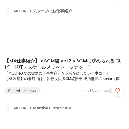
キャリアを教えてください。大学卒業後、日本航空株式会社に客室乗務
職（CA）として入社し、国内線を経て、国際線のファーストクラスま
MOON-Xグループのお仕事紹介
でを担当。約4年後、出版社 株式会社ダイヤモンド社の関連会社にて、
人材開発事業部の営業職として...
【MX仕事紹介】＜SCM編 vol.3＞SCMに求められる"ス
ピード狂・スケールメリット・シナジー"
「MOON-Xでの実際の仕事内容」を明らかにしていく本コーナー
【SCM編】の最終回は、執行役員/SCM統括部 統括部長のKenta（松
本）の仕事にフォーカス！SCMとは、Supply Chain Managementの略
で、一般的には原材料の調達から製品がお客様のお手元に届くまでの物
Chat with the team
almost 3 years ago
流・商流・情報を管理する部署です。MOON-X SCMのモットーは、
「Better, Cheaper & Faster」▼SCMメンバーのお仕事内容は、こちら
からご覧いただけます▼では、早速、Kentaの仕事を覗いてみましょう
MOON-X Member Interview
👀SCM統括部 統括部長としての業務内容を教えてください。挙げると
キリがないですが、...