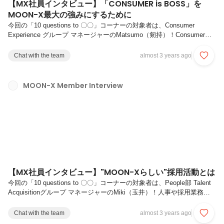
【MX社員インタビュー】「CONSUMER is BOSS」を
MOON-X最大の強みにするために
今回の「10 questions to 〇〇」コーナーの対象者は、Consumer
Experience グループ マネージャーのMatsumo（剱持）！Consumer
Experienceにご興味のある方やMOON-Xの「CONSUMER is BOSS」
というValueを体現するとはどういうことなのかなどにご興味がある方
Chat with the team
almost 3 years ago
にお勧めの記事です。▼MOON-X 公式HPの採用情報は、こちらをクリ
ック▼Q1. これまでのキャリアを教えてください。新卒でカラオケパセ
ラを運営する株式会社ニュートンにて、貸切パーティー会場の法人/個
MOON-X Member Interview
人向けパーティープランの営業や施工を年間200件近く担当。201...
【MX社員インタビュー】"MOON-Xらしい"採用活動とは
今回の「10 questions to 〇〇」コーナーの対象者は、People部 Talent
Acquisitionグループ マネージャーのMiki（玉井）！人事や採用業務に
ご興味のある方やどのような人がMOON-Xカルチャーにフィットする
のかなどにご興味がある方にお勧めの記事となっております。
Chat with the team
almost 3 years ago
▼MOON-X 公式HPの採用情報は、こちらをクリック▼Q1. これまでの