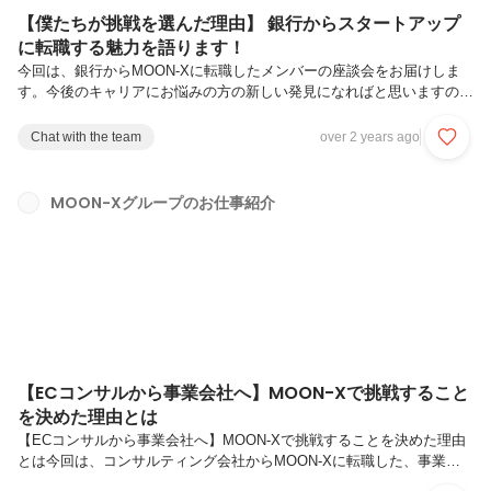
【僕たちが挑戦を選んだ理由】 銀行からスタートアップ
に転職する魅力を語ります！
今回は、銀行からMOON-Xに転職したメンバーの座談会をお届けしま
す。今後のキャリアにお悩みの方の新しい発見になればと思いますの
で、ぜひ最後までご覧ください。※事業開発／企画推進グループ、以下
事業開発／企画推進G（※MOON-Xは、役職、社歴問わず、お互いをニ
Chat with the team
over 2 years ago
ックネームで呼び合う文化ですので、ニックネームで記載しておりま
す）▼MOON-Xグループの求人一覧はこちら▼ー まず、これまでのキ
ャリアと、MOON-Xでの役割を教えてください＜Su＞僕は新卒で大手
MOON-Xグループのお仕事紹介
銀行に入社し、資産運用の個人営業を担当した後、法人営業として地場
企業の融資を担当しました。銀行を退職後、コンサル会社に転職し、製
造業のコ...
【ECコンサルから事業会社へ】MOON-Xで挑戦すること
を決めた理由とは
【ECコンサルから事業会社へ】MOON-Xで挑戦することを決めた理由
とは今回は、コンサルティング会社からMOON-Xに転職した、事業開
発／事業戦略グループ（※以下、事業戦略G）メンバーの座談会をお届