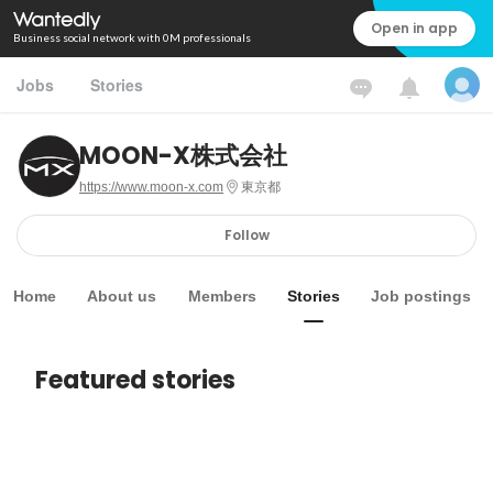
Open in app
Business social network with 0M professionals
Jobs
Stories
MOON-X株式会社
https://www.moon-x.com
東京都
Follow
Home
About us
Members
Stories
Job postings
Featured stories