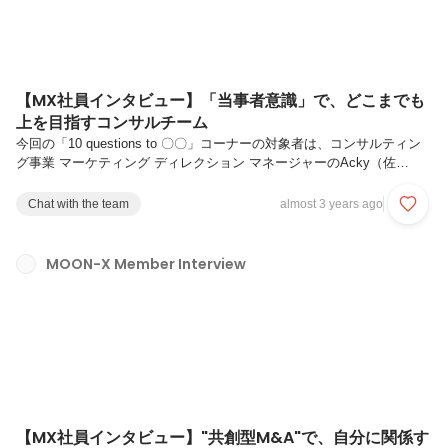
【MX社員インタビュー】「当事者意識」で、どこまでも
上を目指すコンサルチーム
今回の「10 questions to 〇〇」コーナーの対象者は、コンサルティン
グ事業 マーケティング ディレクション マネージャーのAcky（佐
藤）！デジタルマーケティングにご興味がある方はもちろん、事業会社
で自社ブランドの成長に携わることにご興味のある方にも、お勧めの記
Chat with the team
almost 3 years ago
事となっております。ぜひ、ご覧ください！▼MOON-X 公式HPの採用
情報は、こちらをクリック▼Q1. これまでのキャリアを教えてくださ
い。2012年に新卒で株式会社ぐるなびに入社し、飲食店や飲食企業へ
MOON-X Member Interview
のプロモーション営業に従事し、エグゼクティブ営業の認定を受けまし
た。その後、2017年にサイバーエージェントに入社し、...
【MX社員インタビュー】"共創型M&A"で、自分に関係す