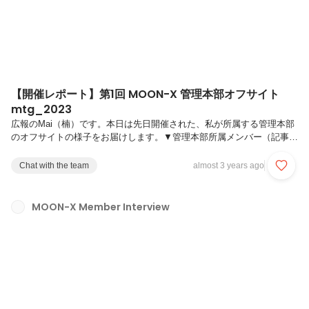
【開催レポート】第1回 MOON-X 管理本部オフサイト
mtg_2023
広報のMai（楠）です。本日は先日開催された、私が所属する管理本部
のオフサイトの様子をお届けします。▼管理本部所属メンバー（記事は
一例です）▼当日は、ランチ→実際のMTG→懇親会と半日以上にわた
り、管理本部のほぼ全メンバーの20名近くが集結し、比較的大きな社
Chat with the team
almost 3 years ago
内行事になりました。最初のランチ会では、9月入社のメンバーを改め
て歓迎し、これから新メンバーが取り組みたい課題に関してヒアリング
を行いました。さて、午後はいよいよ、管理本部全員で真面目な会議を
MOON-X Member Interview
する時間です。まずは事前課題として、各メンバーが抱える現状の課題
感を1名3分で共有し合いました。3分という短い時間の中で、それぞれ
が端的に課題を...