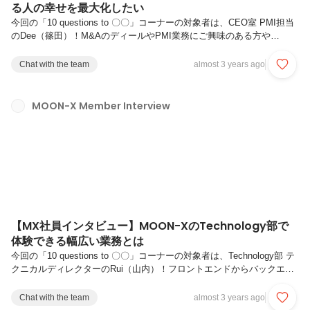
る人の幸せを最大化したい
今回の「10 questions to 〇〇」コーナーの対象者は、CEO室 PMI担当
のDee（篠田）！M&AのディールやPMI業務にご興味のある方や
MOON-X内のカルチャーをもっと知りたい！という方に、お勧めの記
事となっております。ぜひ、ご覧ください。▼MOON-X 公式HPの採用
Chat with the team
almost 3 years ago
情報は、こちらをクリック▼Q1. これまでのキャリアを教えてくださ
い。新卒でメットライフ生命保険株式会社に入社し、生命保険の代理店
向けの営業を経験しました。次に株式会社リクルートキャリアにて、法
MOON-X Member Interview
人向けの人材紹介の営業に従事した後、ファイナンス統括室で経理関連
業務のBPR（ビジネスプロセス・リエンジニアリング...
【MX社員インタビュー】MOON-XのTechnology部で
体験できる幅広い業務とは
今回の「10 questions to 〇〇」コーナーの対象者は、Technology部 テ
クニカルディレクターのRui（山内）！フロントエンドからバックエン
ドの開発などの業務内容はもちろん、Project Managementや業務効率
化のためのDX推進分野などにご興味がある方々にもお勧めの記事とな
Chat with the team
almost 3 years ago
っております。▼MOON-X 公式HPの採用情報は、こちらをクリック