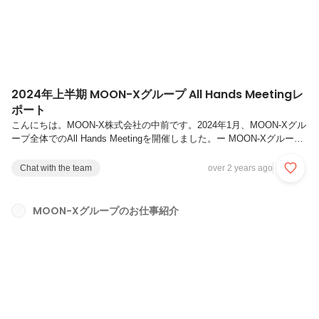
2024年上半期 MOON-Xグループ All Hands Meetingレ
ポート
こんにちは。MOON-X株式会社の中前です。2024年1月、MOON-Xグル
ープ全体でのAll Hands Meetingを開催しました。ー MOON-Xグループ
All Hands MeetingとはMOON-Xグループの全社が集まり開催する社員
総会を指し、半期に一度実施しています。以下の二部構成となっていま
Chat with the team
over 2 years ago
す。第一部：Deploy（各社、各部から前半期の振り返りと戦略のプレ
ゼンテーション）第二部：懇親会2024年上半期All Hands Meetingに
は、MOON-X株式会社の他、・ケラッタ株式会社（赤ちゃんや子育て
MOON-Xグループのお仕事紹介
中のパパママのためのブランド：kerätäを展開）・株式会社 太陽...