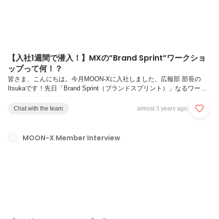
【入社1週間で潜入！】MXの”Brand Sprint”ワークショ
ップって何！？
皆さま、こんにちは。今月MOON-Xに入社しました、広報部 部長の
Itsukaです！先日「Brand Sprint（ブランドスプリント）」なるワーク
ショップに参加してきました。「参加」といっても、自社社員による、
自社で開催する、自社ブランドのためのものですが、「入社して仕事の
Chat with the team
almost 3 years ago
一環で参加できるだけで有益じゃない？」と思える、とても有意義なも
のでした。「ブランドスプリント」とは、ブランド価値を明文/言語化
し、より強固なブランドを目指すためのワークショップ。「Sprint（ス
MOON-X Member Interview
プリント）= 走る」という意味の単語が入っているだけあって、ブラン
ドストーリーやブランドの軸を半日や数時間といった短時間...