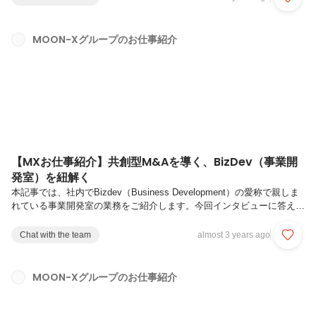
が取りやすい環境を作ることです。仕事のことでも、業務外のことでも
何でもいいので、誰かとコミュニケーション取りたいな、って時にはこ
の時間を使ってください。とあります。早速潜入してみると、、、、と
MOON-Xグループのお仕事紹介
っても楽しそうに話しているメンバーの姿が！左上から時計回りに、事
業開発室所属のSu（牟田）、Taisuke（藤川）、太陽所属のMikurin（...
【MXお仕事紹介】共創型M&Aを導く、BizDev（事業開
発室）を紐解く
本記事では、社内でBizdev（Business Development）の愛称で親しま
れている事業開発室の業務をご紹介します。今回インタビューに答えて
くれたのは、事業開発室 室長のDai や CEO室も兼務しているDee、入
社2ヶ月ですでに大活躍中のSu、共創型M&A（※）でグループジョイン
Chat with the team
almost 3 years ago
したブランドに入り込み、中からECの売上をどんどん伸ばすTaisukeの
4名！※大が小を飲み込むM&Aではなく、お互いの強みを持ち寄り、
ONE Teamとなってブランドの更なる飛躍と継続的な成長を目指す、
MOON-Xグループのお仕事紹介
MOON-Xが提唱するM&Aのアプローチ。事業開発室では、具体的にど
んなことをしているのですか？...