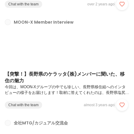
けします。 “ コンサルから事業会社に転職する魅力 ” “ 事業開発／事業
Chat with the team
over 2 years ago
戦略Gは何の仕事をしているのか ” を詰め込んだ内容になっております
ので、ぜひ最後までご覧ください。（※MOON-Xは、役職、社歴問わ
ず、お互いをニックネームで呼び合う文化ですので、ニックネームで記
MOON-X Member Interview
載しております）ー まずは、これまでの経歴を教えてください。＜Tai-
chan＞前職は、大学生のときに「ECコンサルの会社を...
【突撃！】長野県のケラッタ(株)メンバーに聞いた、移
住の魅力
今回は、MOON-Xグループの中でも珍しい、長野県移住組へのインタ
ビューの様子をお届けします！取材に答えてくれたのは、長野県塩尻市
に本社があり、ベビー&マタニティブランドのkerätäを運営するケラッ
タ株式会社 SCM所属のMaxとTatsuo、そして商品部のOkamocchanの
Chat with the team
almost 3 years ago
計3名。こちらの3名以外にも、MOON-Xグループ内には、他県に移住
しながら、または、東京以外の地元からリモートワークをしているメン
バーがいます。働き方に関する詳細は、面接時にご質問ください👍▼長
全社MTG/カジュアル交流会
野県移住組が務めるケラッタ株式会社が運営するベビー&マタニティブ
ランドkerätä▼▼MaxやTatsuoが所属する...