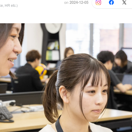
on
2024-12-05
e, HR etc.)