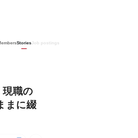
Members
Stories
Job postings
』現職の
ままに綴