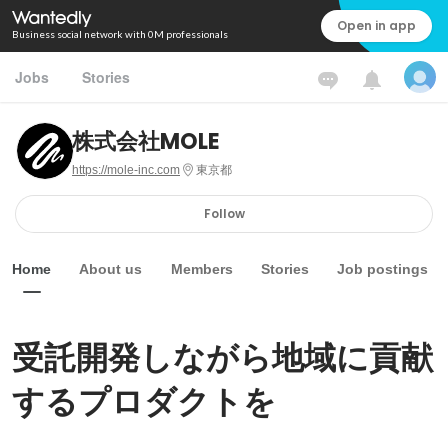
Open in app
Business social network with 0M professionals
Jobs
Stories
株式会社MOLE
https://mole-inc.com
東京都
Follow
Home
About us
Members
Stories
Job postings
受託開発しながら地域に貢献
するプロダクトを