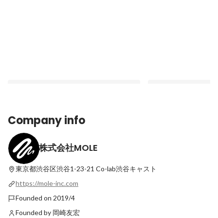
Company info
株式会社MOLE
全国のお試し移住プログラムを探せる
こんにちは、株式会社
「Localry（ローカリー）」をリリース。
Latest
全国の40以上のプログラムを掲載し、ユー
東京都渋谷区渋谷1-23-21
Co-lab渋谷キャスト
Latest
ザー集客を開始。
https://mole-inc.com
Founded on 2019/4
Founded by 岡崎友宏