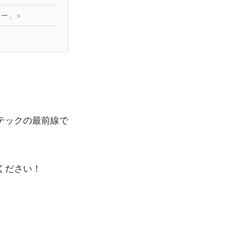
ター」＞
テックの最前線で
ください！