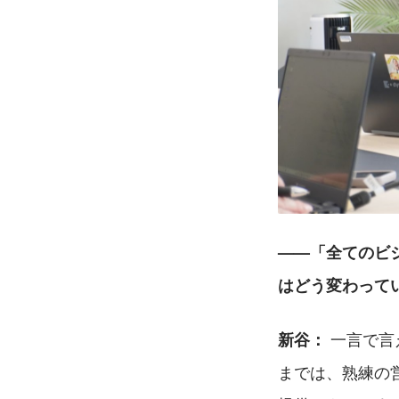
——「全てのビ
はどう変わって
 一言で
新谷：
までは、熟練の