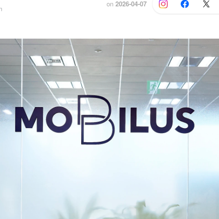
on
2026-04-07
n