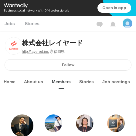
Open in app
Business social network with 0M professionals
Jobs
Stories
株式会社レイヤード
http://layered.inc
福岡県
Follow
Home
About us
Members
Stories
Job postings