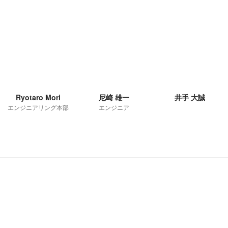
Ryotaro Mori
尼崎 雄一
井手 大誠
エンジニアリング本部
エンジニア