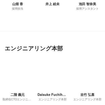
山畑 香
井上 絵未
池田 智奈美
採用担当
採用アシスタント
エンジニアリング本部
二階 義元
Daisuke Fuchihashi
吉竹 弘喜
取締役CTOエンジニアリング本部長
エンジニアリング本部
エンジニアリング本部