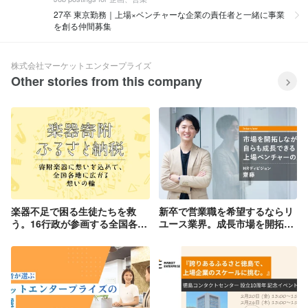
27卒 東京勤務｜上場×ベンチャーな企業の責任者と一緒に事業
を創る仲間募集
株式会社マーケットエンタープライズ
Other stories from this company
楽器不足で困る生徒たちを救
新卒で営業職を希望するならリ
う。16行政が参画する全国各地
ユース業界。成長市場を開拓し
に想いの輪を広げる取り組みの
ながら、自らも成長できる上場
裏側
ベンチャーの魅力とは