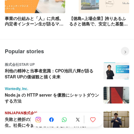
事業の仕組みと「人」に共感。
【徳島×上場企業】誇りあるふ
内定者インターン生が語るマー
るさと徳島で、安定した基盤
ケットエンタープライズの魅力
と、全国トップレベルの成長
3選
を。｜設立10周年記念イベント
開催！
Popular stories
株式会社STAR UP
利他の精神と当事者意識：CPO池田八輝が語る
STAR UPの価値観と描く未来
Wantedly, Inc.
Node.js の HTTP server を優雅にシャットダウン
する方法
NINJAPAN株式会社
失敗と挫折の連続から這い上がり続ける壮絶な人
生。社長に今までとこれからを聞いてみた。