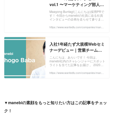
vol.1 〜マーケティング部人物
像編〜 | 株式会社manebi
Maayong Buntag!(こんにちは)採用PRで
す！ 今回からmanebiの社員に迫る社員
インタビューの企画を走らせて参りま
す。 第一弾は、マーケティング部マーケ
ティング課の社員のご紹介です！ それで
https://www.wantedly.com/companies/maneb
i/post_articles/293396
はどうぞ！ 彼は通称「高橋くん」。早稲
田大学商学部卒業。人生理念は※「うま
いもんを食う」。若手にして異彩感を放
つ彼は一体何を考えてお仕事をしている
入社1年経たず大規模Webセミ
のでしょうか。 ...
ナーデビュー｜営業チームを
牽引する馬場のチャレンジ！ |
こんにちは、あらいです！ 今回は、
manebi社内のチャレンジャーにスポット
株式会社manebi
ライトを当てた記事をお届け 。 2020年
12月8-9日に開催された株式会社
empheal様主催『DX × 健康経営EXPO』
https://www.wantedly.com/companies/maneb
i/post_articles/297823
にてWebセミナーデビューを飾った、弊
社営業チームを牽引する馬場の記事を書
きたいと思います！ 爽やかな笑顔が印象
的な営業チームを引っ張る正真正銘の
manebi人。 ...
▼manebiの素顔をもっと知りたい方はこの記事をチェッ
ク！