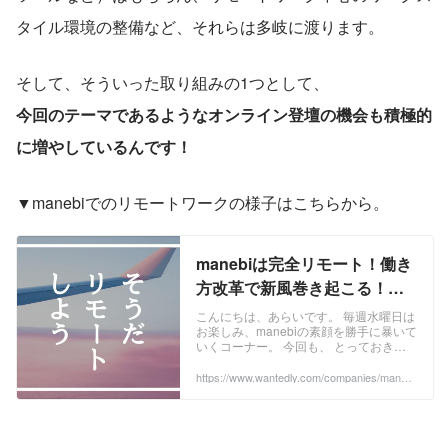
タイル環境の整備など、それらは多岐に渡ります。
そして、そういった取り組みの1つとして、
今回のテーマであるようなオンライン登壇の機会も積極的
に増やしているんです！
▼manebiでのリモートワークの様子はこちらから。
manebiは完全リモート！働き
方改革で新風巻き起こる！？
笑いあり涙なしの朝の大喜利
こんにちは、あらいです。 毎週水曜日は
お楽しみ、manebiの素顔を勝手に暴いて
大会編 | 株式会社manebi
いくコーナー。 今回も、 とっておきの
manebiの姿をご用意しています。 現在
manebiは 【完全リモートワーク】 での
https://www.wantedly.com/companies/maneb
i/post_articles/280310
業務になっているのですが（出社も
可）、その過程でたくさんの面白い変化
が生まれてきているので、その一部をお
見せしますね。 全社リモート業務になる