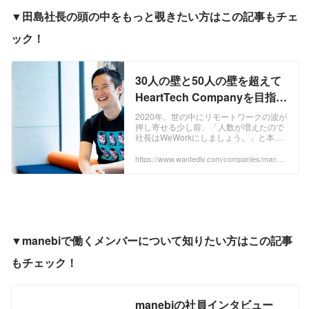
▼田島社長の頭の中をもっと覗きたい方はこの記事もチェ
ック！
30人の壁と50人の壁を超えて
HeartTech Companyを目指し
たい | 株式会社manebi
2020年。世の中にリモートワークの波が
押し寄せる少し前、「人数が増えたので
社長はWeWorkにしましょう。」と本社
オフィス徒歩3分のWeWorkでのリモート
ワークをはじめた田島は考えていた。そ
https://www.wantedly.com/companies/maneb
i/post_articles/250180
の横で淡々と社長のデスクを解体してい
く面々。 「今、僕たちは30人の壁、いや
50人の壁に立ち向かいつつあるのではな
いか。。。？」 参考： ...
▼manebiで働くメンバーについて知りたい方はこの記事
もチェック！
manebiの社員インタビュー