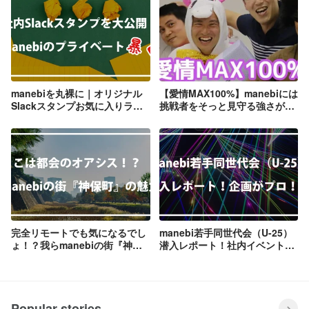
manebiを丸裸に｜オリジナル
【愛情MAX100%】manebiには
Slackスタンプお気に入りラン
挑戦者をそっと見守る強さがあ
キング！【勝手にBEST３企
る｜立ち上がれmanebi人！
画】
完全リモートでも気になるでし
manebi若手同世代会（U-25）
ょ！？我らmanebiの街『神保
潜入レポート！社内イベントは
町』の魅力をご紹介！
どんな雰囲気！？
Popular stories