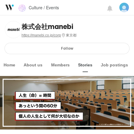
Culture / Events
株式会社manebi
https://manebi.co.jp/corp
東京都
Follow
Home
About us
Members
Stories
Job postings