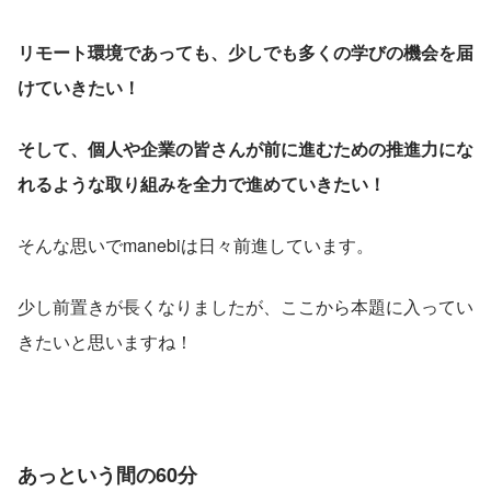
と、必然的にコミュニケーション量は減
ってしまうもの。 その中で朝の挨拶も例
外ではなく。 リモートワークになってか
リモート環境であっても、少しでも多くの学びの機会を届
らは、出勤時の挨拶は毎日Slack上で行
われるように
けていきたい！
そして、個人や企業の皆さんが前に進むための推進力にな
れるような取り組みを全力で進めていきたい！
そんな思いでmanebiは日々前進しています。
少し前置きが長くなりましたが、ここから本題に入ってい
きたいと思いますね！
あっという間の60分