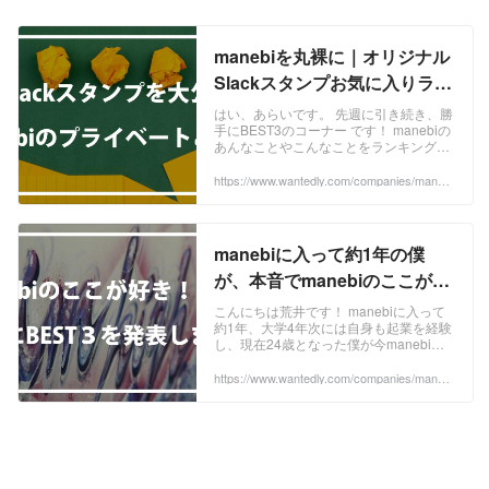
manebiを丸裸に｜オリジナル
Slackスタンプお気に入りラン
キング！【勝手にBEST３企
はい、あらいです。 先週に引き続き、勝
手にBEST3のコーナー です！ manebiの
画】 | 株式会社manebi
あんなことやこんなことをランキング形
式で発表していくこの企画 。 （勝手に
企画にしました。） 今週は、 manebiオ
https://www.wantedly.com/companies/maneb
i/post_articles/279121
リジナルSlackスタンプBEST3を発表し
たいと思います！ あくまでも僕が個人的
なお気に入り度を順位付けしたものにな
るので、後日（いつになるのかは未定）
manebiに入って約1年の僕
公式に社内アンケートを取り、正式な順
位はその際に発表してもいいかなと思っ
が、本音でmanebiのここが好
ていますがどうなるのか。 取り急ぎ、僕
き！BEST3を発表します | 株
が独断と偏見で勝手にBEST3を発表して
こんにちは荒井です！ manebiに入って
い
約1年、大学4年次には自身も起業を経験
式会社manebi
し、現在24歳となった僕が今manebiで
働く理由を書いていこうと思います。 た
だつらつらと記しても読みにくいかと思
https://www.wantedly.com/companies/maneb
i/post_articles/277966
いますので（僕も書きにくいので。
笑）、 今回はランキング形式で見ていき
ましょう！ 数多く存在するITベンチャー
の中でも、特に急成長しているのがこの
manebiという会社。 ...