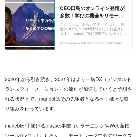
CEO田島のオンライン登壇が
多数！学びの機会をリモート
環境下でも積極的に提供した
こんにちは、あらいです！ 今回も、 最
近のHOTなmanebi情報を短くお届けし
い！ | 株式会社manebi
ます 。 manebiでは2020年から様々な業
務のオンライン化を進めてきましたが、
今年2021年は世の中的にもリモートワー
https://www.wantedly.com/companies/maneb
i/post_articles/303723
ク中心のスタイルがより一層加速してい
きそうですね！ そんな中で2021年1月
は、弊社CEOである田島のオンライン登
壇が多く予定されています 。 な、な、
なんと！ 既に決定しているだけでも4件
のウェビナーが決まっております！ そし
てその対象となるのは、企業経営者の方
2020年から引き続き、2021年はより一層DX（デジタルト
をはじめ一般社員の方から大学生まで、
幅広い
ランスフォーメーション）の流れが加速していくと予想さ
れる状況下で、manebiはその先駆者となるべく様々な取
り組みを行っています。
manebiが手掛けるplayse.事業（e-ラーニングやWeb面接
ツールなど）はもちろん、リモートワーク中心のワークス