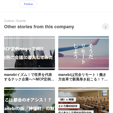
Follow
Culture / Events
Other stories from this company
manebiイズム！で世界を代表
manebiは完全リモート！働き
するテック企業へ〜MCP定例
方改革で新風巻き起こる！？笑
mtgに潜入リサーチしてみた〜
いあり涙なしの朝の大喜利大会
編