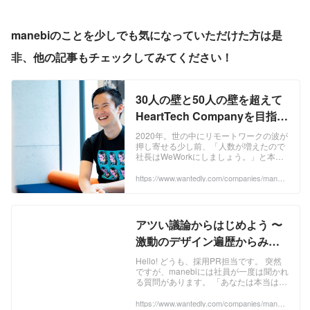
manebiのことを少しでも気になっていただけた方は是
非、他の記事もチェックしてみてください！
30人の壁と50人の壁を超えて
HeartTech Companyを目指し
たい | 株式会社manebi
2020年。世の中にリモートワークの波が
押し寄せる少し前、「人数が増えたので
社長はWeWorkにしましょう。」と本社
オフィス徒歩3分のWeWorkでのリモート
ワークをはじめた田島は考えていた。そ
https://www.wantedly.com/companies/maneb
i/post_articles/250180
の横で淡々と社長のデスクを解体してい
く面々。 「今、僕たちは30人の壁、いや
50人の壁に立ち向かいつつあるのではな
いか。。。？」 参考： ...
アツい議論からはじめよう 〜
激動のデザイン遍歴からみる
manebiの本質〜 | 株式会社
Hello! どうも、採用PR担当です。 突然
ですが、manebiには社員が一度は聞かれ
manebi
る質問があります。 「あなたは本当は何
がしたいですか？」 「あなたは本当はど
うなりたいですか？」 「あなたの人生の
https://www.wantedly.com/companies/maneb