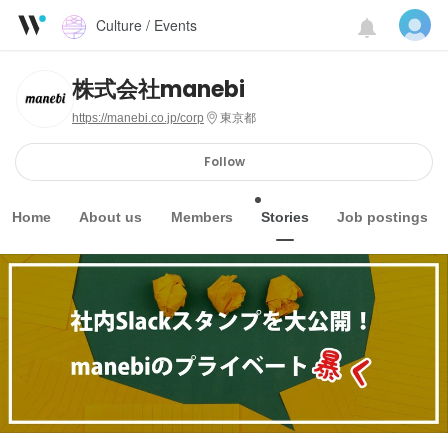
Culture / Events
株式会社manebi
https://manebi.co.jp/corp
東京都
Follow
Home
About us
Members
Stories
Job postings