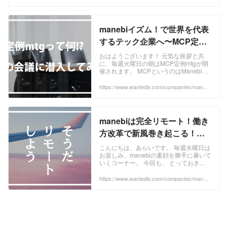
i/post_articles/254746
ミッションは何ですか？」 このような会
話はmanebiでは節目節目でなされてお
り、当たり前のように考えたことのある
議題です。 ...
manebiイズム！で世界を代表
するテック企業へ〜MCP定例
mtgに潜入リサーチしてみた〜
おはようございます！ 元気な挨拶と共
に、毎週火曜日の朝はMCP定例mtgが開
| 株式会社manebi
催されます。 MCPというのはManebi
Culture Projectの頭文字をとって名付け
られました。 今回はこのMCP定例mtgの
https://www.wantedly.com/companies/maneb
i/post_articles/276461
潜入リサーチをしてきたので、その様子
をお伝えしようと思います！ これから世
界を代表するテックカンパニーになるべ
く、大きく舵きりをしていくmanebi。 ...
manebiは完全リモート！働き
方改革で新風巻き起こる！？
笑いあり涙なしの朝の大喜利
こんにちは、あらいです。 毎週水曜日は
お楽しみ、manebiの素顔を勝手に暴いて
大会編 | 株式会社manebi
いくコーナー。 今回も、 とっておきの
manebiの姿をご用意しています。 現在
manebiは 【完全リモートワーク】 での
https://www.wantedly.com/companies/maneb
i/post_articles/280310
業務になっているのですが（出社も
可）、その過程でたくさんの面白い変化
が生まれてきているので、その一部をお
見せしますね。 全社リモート業務になる
と、必然的にコミュニケーション量は減
ってしまうもの。 その中で朝の挨拶も例