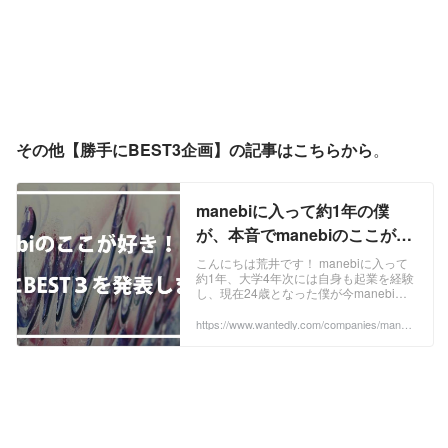
その他【勝手にBEST3企画】の記事はこちらから
。
manebiに入って約1年の僕
が、本音でmanebiのここが好
き！BEST3を発表します | 株
こんにちは荒井です！ manebiに入って
約1年、大学4年次には自身も起業を経験
式会社manebi
し、現在24歳となった僕が今manebiで
働く理由を書いていこうと思います。 た
だつらつらと記しても読みにくいかと思
https://www.wantedly.com/companies/maneb
i/post_articles/277966
いますので（僕も書きにくいので。
笑）、 今回はランキング形式で見ていき
ましょう！ 数多く存在するITベンチャー
の中でも、特に急成長しているのがこの
manebiという会社。 ...