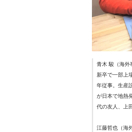
青木 駿（海外
新卒で一部上
年従事。生産
が日本で地熱
代の友人、上田代
江藤哲也（海外事