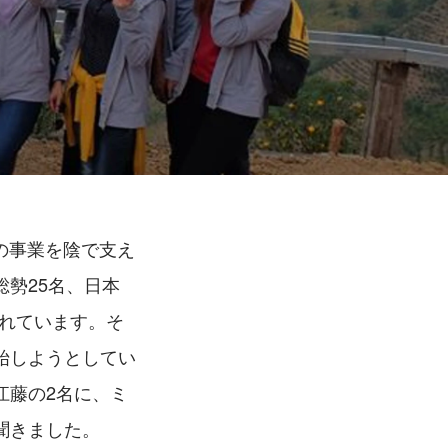
cの事業を陰で支え
勢25名、日本
くれています。そ
始しようとしてい
江藤の2名に、ミ
聞きました。