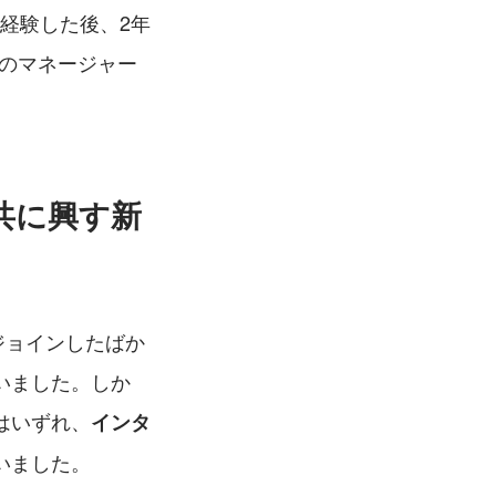
り経験した後、2年
'Zのマネージャー
共に興す新
らジョインしたばか
いました。しか
はいずれ、
インタ
いました。