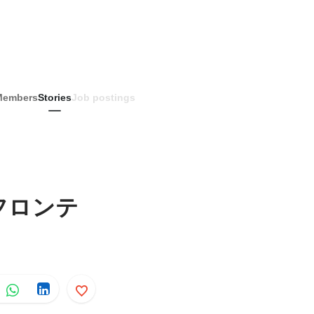
Members
Stories
Job postings
フロンテ