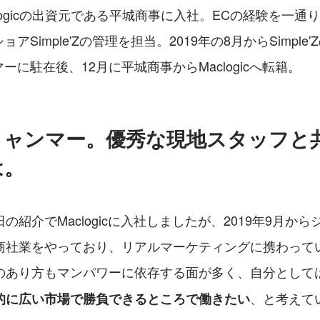
aclogicの出資元である平城商事に入社。ECの経験を一通
アSimple'Zの管理を担当。2019年の8月からSimple
ーに駐在後、12月に平城商事からMaclogicへ転籍。
ミャンマー。優秀な現地スタッフと
は。
の紹介でMaclogicに入社しましたが、2019年9月か
商社業をやっており、リアルマーケティングに携わって
のあり方もマンパワーに依存する面が多く、自分として
、と考えて
的に広い市場で勝負できるところで働きたい