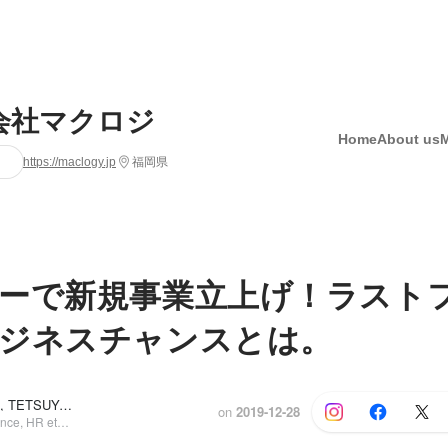
会社マクロジ
Home
About us
https://maclogy.jp
福岡県
ーで新規事業立上げ！ラスト
ジネスチャンスとは。
Suya Aishima, TETSUYA ETO
and 2 others
on
2019-12-28
Business (Finance, HR etc.), 経営企画室マネージャー