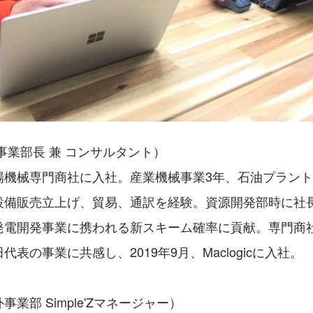
事業部長 兼 コンサルタント）
場機械専門商社に入社。産業機械事業3年、石油プラント
設備販売立上げ、貿易、通訳を経験。資源開発部時に社
発電開発事業に携われる新スキーム確率に貢献。専門商
表の事業に共感し、2019年9月、Maclogicに入社。
業部 Simple'Zマネージャー）