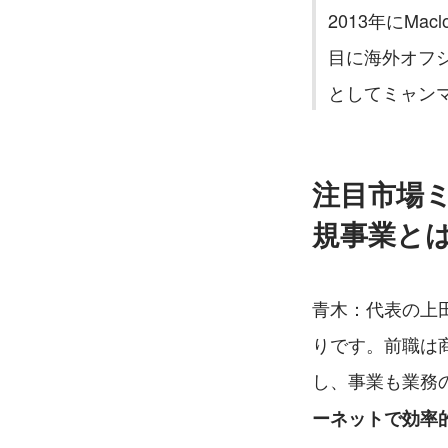
2013年にM
目に海外オフショ
としてミャンマ
注目市場
規事業と
青木：代表の上田
りです。前職は
し、事業も業務
ーネットで効率