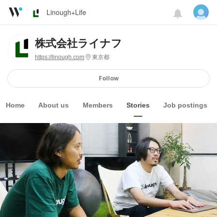
Linough+Life
株式会社ライナフ
https://linough.com
東京都
Follow
Home
About us
Members
Stories
Job postings