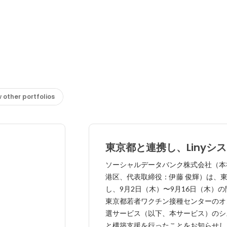
 other portfolios
東京都と連携し、Linyシ
いてワクチン接種の課題を
ソーシャルデータバンク株式会社（本
京都若者ワクチン接種セン
港区、代表取締役：伊藤 俊輝）は、
ライン抽選サービス ソー
し、9月2日（木）〜9月16日（木）
東京都若者ワクチン接種センターのオ
ータバンクがシステム提供
選サービス（以下、本サービス）のシ
支援 ～ 東京都のLINE公
と構築支援を行ったことをお知らせします