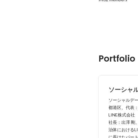
Portfolio
ソーシャル
「Govte
ソーシャルデ
て、行政機
都港区、代表：伊
活用を支
LINE株式会
社長：出澤 剛
定
治体におけるL
に長けたパート