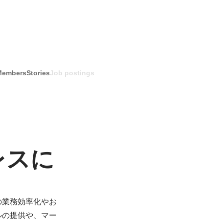
Members
Stories
Job postings
レスに
の業務効率化やお
ルの提供や、マー