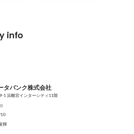
志望”だった僕が
『将来、人に誇れる仕事がしたい』
 info
実感した日『便
学生時代からの想いを叶えるために
がとう』｜イン
インターンから正社員へ…｜インタ
Latest
_慶應義塾大学2
ーン体験記Vol.1_新卒入社1年目・
島田 鉄平
ータバンク株式会社
-1
浜離宮インターシティ11階
om
/10
 俊輝