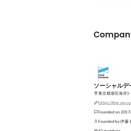
だたの”エンジニア
Company
誰かの力になれたと
利になったよ、あり
Latest
ターン体験記Vol.2
年・冨田智輝
ソーシャルデ
東京都港区海岸1-9
https://line-sm.c
Founded on 2017
Founded by 伊藤
62 members