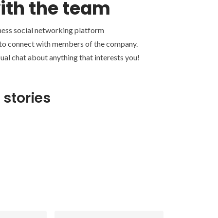
ith the team
ness social networking platform
 to connect with members of the company.
ual chat about anything that interests you!
 stories