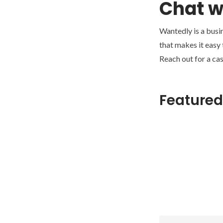
Chat w
Wantedly is a busi
that makes it easy
Reach out for a cas
Featured