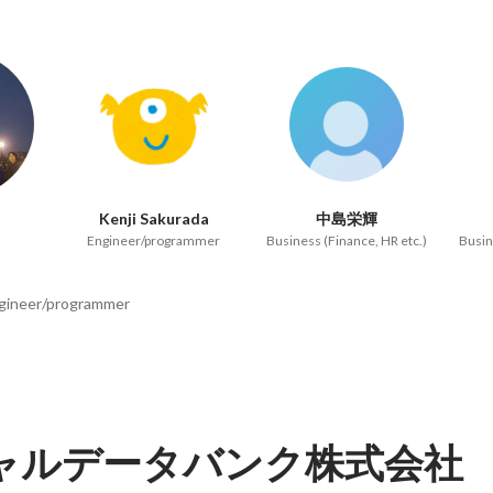
Kenji Sakurada
中島栄輝
Engineer/programmer
Business (Finance, HR etc.)
Busin
gineer/programmer
ャルデータバンク株式会社