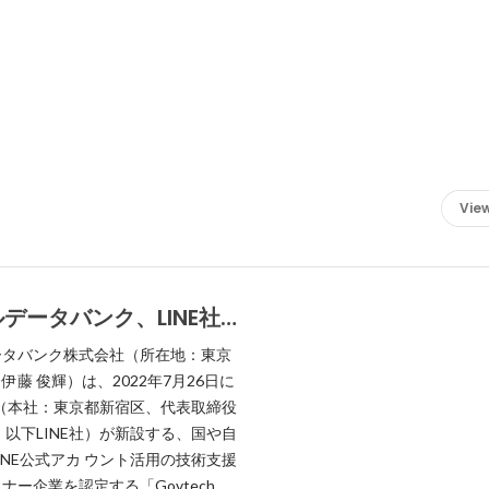
View
データバンク、LINE社の
ch Partner制度」におい
ータバンク株式会社（所在地：東京
関のLINE公式アカウント
藤 俊輝）は、2022年7月26日に
援するパートナー企業に認
社 （本社：東京都新宿区、代表取締役
、以下LINE社）が新設する、国や自
INE公式アカ ウント活用の技術支援
ナー企業を認定する「Govtech