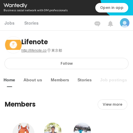
Open in app
Business social network with 0M professionals
Jobs
Stories
Lifenote
http://lifenote.co
東京都
Follow
Home
About us
Members
Stories
Job postings
Members
View more