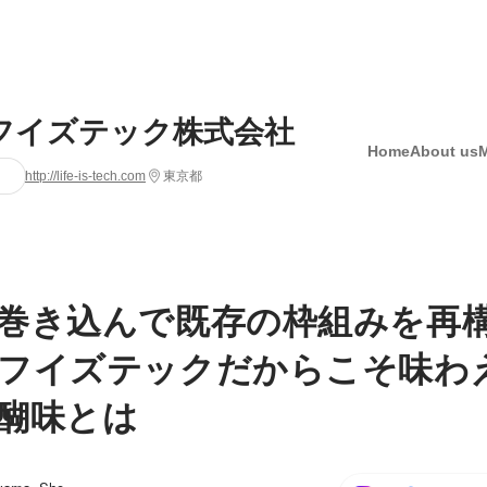
フイズテック株式会社
Home
About us
http://life-is-tech.com
東京都
巻き込んで既存の枠組みを再
フイズテックだからこそ味わ
醐味とは