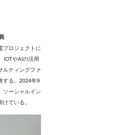
長
電プロジェクトに
IOTやAIの活用
サルティングファ
る。2024年9
、ソーシャルイン
掛けている。