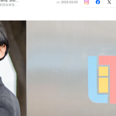
Fumiko Nakayama, Shota Tsuboi
on
2025-03-04
採用戦略室, 事業開発事業部 官公庁グループ 部長