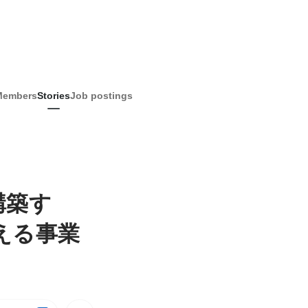
Members
Stories
Job postings
構築す
える事業