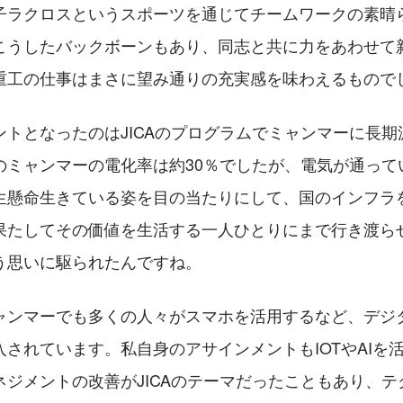
子ラクロスというスポーツを通じてチームワークの素晴
こうしたバックボーンもあり、同志と共に力をあわせて
重工の仕事はまさに望み通りの充実感を味わえるもので
ントとなったのはJICAのプログラムでミャンマーに長期
のミャンマーの電化率は約30％でしたが、電気が通って
生懸命生きている姿を目の当たりにして、国のインフラ
果たしてその価値を生活する一人ひとりにまで行き渡ら
う思いに駆られたんですね。
ャンマーでも多くの人々がスマホを活用するなど、デジ
されています。私自身のアサインメントもIOTやAIを
ネジメントの改善がJICAのテーマだったこともあり、テ