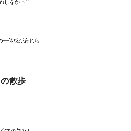
めしをかっこ
の一体感が忘れら
ロの散歩
と空気の気持ちよ