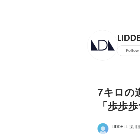
LID
Follow
7キロの
「歩歩歩
LIDDELL 採用