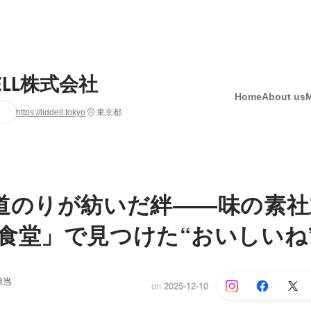
DELL株式会社
Home
About us
https://liddell.tokyo
東京都
道のりが紡いだ絆――味の素社
食堂」で見つけた“おいしいね
担当
on
2025-12-10