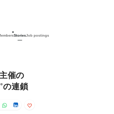
Members
Stories
Job postings
主催の
”の連鎖