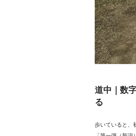
道中｜数
る
歩いていると、
「第一弾（新潟