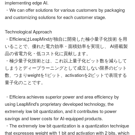
implementing edge AI. 

・We can offer solutions for various customers by packaging 
and customizing solutions for each customer stage.

Technological Approach

・EfficieraはLeapMindが独自に開発した極小量子化技術 を用
いることで、優れた電力効率・面積効率を実現し、 AI搭載製
品の省電力化・低コスト化に貢献します。

・極少量子化技術とは、これ以上量子化ビット数を減らして
しまうとディープラーニングとして成立しない限界のビット
数、つまりweightを1ビット、activationを2ビットで表現する
量子化のことです。

・Efficiera achieves superior power and area efficiency by 
using LeapMind's proprietary developed technology, the 
extremely low bit quantization, and it contributes to power 
savings and lower costs for AI-equipped products. 

・The extremely low bit quantization is a quantization technique 
that expresses weight with 1 bit and activation with 2 bits, which 