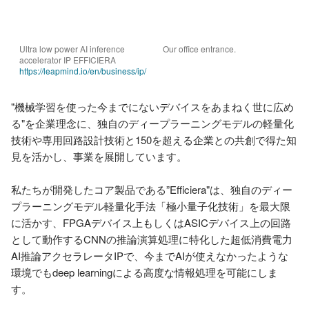
Ultra low power AI inference 
Our office entrance.
accelerator IP EFFICIERA 
https://leapmind.io/en/business/ip/
"機械学習を使った今までにないデバイスをあまねく世に広め
る"を企業理念に、独自のディープラーニングモデルの軽量化
技術や専用回路設計技術と150を超える企業との共創で得た知
見を活かし、事業を展開しています。

私たちが開発したコア製品である”Efficiera"は、独自のディー
プラーニングモデル軽量化手法「極小量子化技術」を最大限
に活かす、FPGAデバイス上もしくはASICデバイス上の回路
として動作するCNNの推論演算処理に特化した超低消費電力
AI推論アクセラレータIPで、今までAIが使えなかったような
環境でもdeep learningによる高度な情報処理を可能にしま
す。
