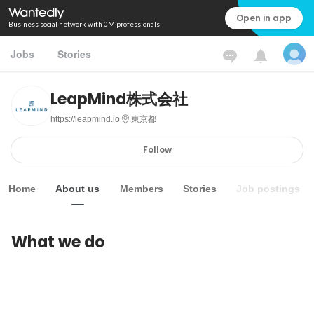
Open in app
Business social network with 0M professionals
Jobs
Stories
LeapMind株式会社
https://leapmind.io
東京都
Follow
Home
About us
Members
Stories
Job postings
What we do