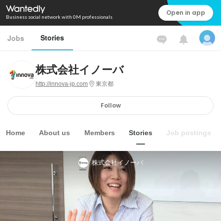
Open in app
Business social network with 0M professionals
Stories
Jobs
株式会社イノーバ
http://innova-jp.com
東京都
Follow
Home
About us
Members
Stories
Job postings
株式会社イノーバ