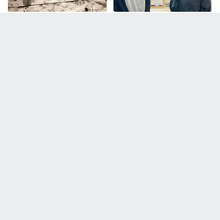
イノーバ設立10年を迎えて
メディア掲載のお知らせ：キャ
リアも育児も諦めないで働ける
「イノーバ」の職場環境とは
イノーバ代表宗像より【新年の
キャリアも育児も諦めないで働
ご挨拶】
ける「イノーバ」の職場環境と
は
Popular stories
株式会社STAR UP
利他の精神と当事者意識：CPO池田八輝が語る
STAR UPの価値観と描く未来