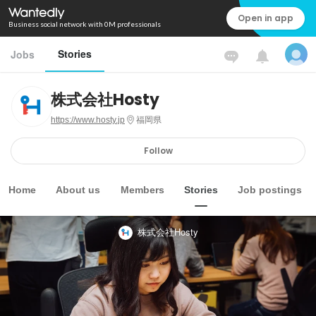
Open in app
Business social network with 0M professionals
Stories
Jobs
株式会社Hosty
https://www.hosty.jp
福岡県
Follow
Home
About us
Members
Stories
Job postings
株式会社Hosty