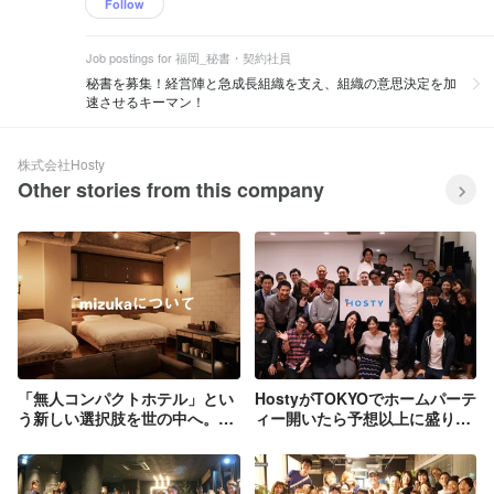
Follow
Job postings for 福岡_秘書・契約社員
秘書を募集！経営陣と急成長組織を支え、組織の意思決定を加
速させるキーマン！
株式会社Hosty
Other stories from this company
「無人コンパクトホテル」とい
HostyがTOKYOでホームパーテ
う新しい選択肢を世の中へ。ホ
ィー開いたら予想以上に盛り上
テル業界に革命を起こします。
がった！！