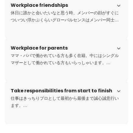
Workplace friendships
そんなスタンスがグローバルセンスには根付いています。
休日に誰かと会いたいなと思う時、メンバーの顔がすぐに
ついつい浮かぶくらいグローバルセンスはメンバー同士の
仲が良いです。

一緒にご飯を食べたりするのはもちろん、時にはディズニ
ーへ行ったりサバゲーをしてみたり…。

Workplace for parents
通常のSES企業には見られないような"密度の濃い一生物の
仲間"とに出会うことができます。
ママ・パパで働かれている方も多く在籍。中にはシングル
マザーとして働かれている方もいらっしゃいます。

子供の発熱の際などでも「困った時はお互い様」の精神で
溢れている企業だからこそ、常に気兼ねなく子育てとお仕
事を両立できます。

Take responsibilities from start to finish
休日にはオフィスに子供たちを連れて遊びに来る方が多い
のもグローバルセンスならではの特徴です◎
仕事はきっちりプロとして最初から最後まで誠心誠意行い
ます。

それは未経験でもベテランでも同じこと。

グローバルセンスは必ず仕事を完遂できるように、困った
ことがあればすぐ周囲に相談・質問ができるバックアップ