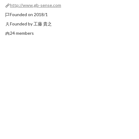
http://www.gb-sense.com
Founded on 2018/1
Founded by 工藤 貴之
24 members