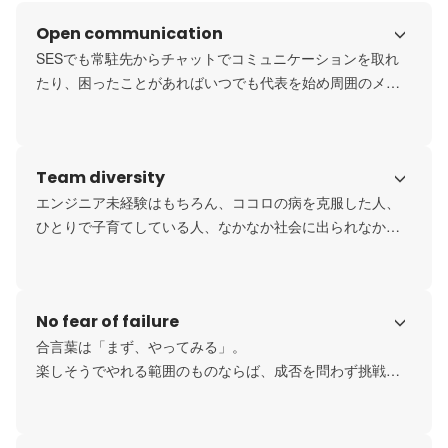
Open communication
SESでも常駐先からチャットでコミュニケーションを取れ
たり、困ったことがあればいつでも代表を始め周囲のメン
バーに相談できます。

また、誰もが違いを認め合う組織なので、ついつい周りを
伺ってしまう人でも自分の思ったことを伝えやすい空気感
Team diversity
があるのも強み。

悩みがあったら、一緒に悩んで、一緒に解決する。それが
エンジニア未経験はもちろん、ココロの病を克服した人、
グローバルセンスです。
ひとりで子育てしている人、なかなか社会に出られなかっ
た経験を持つ人など様々な過去を持つメンバーが集まって
います。

代表が掲げるビジョンに共感し、共に叶えたいと思う方で
No fear of failure
あれば、グローバルセンスはどんな人でも受け入れます。

 過去に負い目を感じず、むしろそれを個性という武器にし
合言葉は「まず、やってみる」。

ていける。そんな多様性を本質歴に受け入れる組織が、こ
楽しそうでやれる範囲のものならば、成否を問わず挑戦に
こにはあります。
OKを出します。

何事もやってみないと分からないし、やってみれば必ず"学
び”になる。
