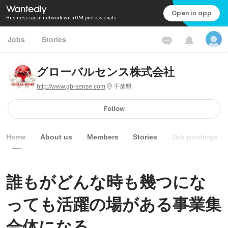
Open in app
Business social network with 0M professionals
Jobs
Stories
グローバルセンス株式会社
http://www.gb-sense.com
千葉県
Follow
Home
About us
Members
Stories
Job postings
誰もがどんな時も幾つにな
っても活躍の場がある事業集
合体になる