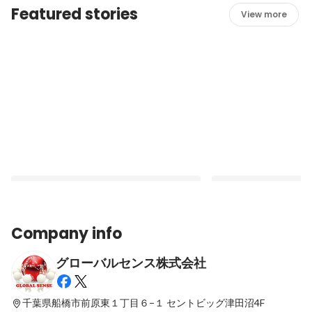
Featured stories
View more
Company info
グローバルセンス株式会社
「稼ぐ」と「ゲーム」の葛藤にもう苦しま
一般ゲーマーも大集合
ない。正社員雇用プロゲーマーで、俺は生
説も...〜ココ飲みvol.
きていく。
千葉県船橋市前原東１丁目６−１
セントビッグ津田沼4F
Latest
Latest