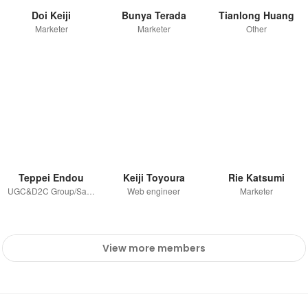
Doi Keiji
Bunya Terada
Tianlong Huang
Marketer
Marketer
Other
Teppei Endou
Keiji Toyoura
Rie Katsumi
UGC&D2C Group/Sales
Web engineer
Marketer
View more members