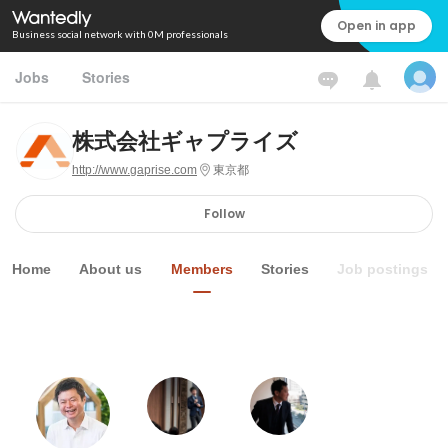
Open in app
Business social network with 0M professionals
Jobs
Stories
株式会社ギャプライズ
http://www.gaprise.com
東京都
Follow
Home
About us
Members
Stories
Job postings