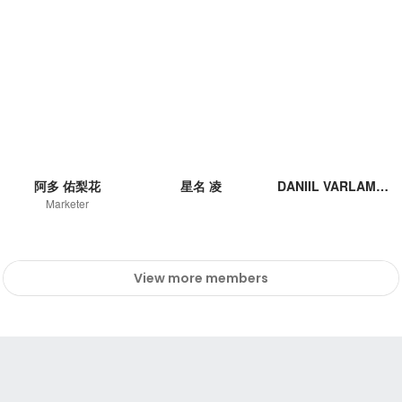
阿多 佑梨花
星名 凌
DANIIL VARLAMOV
Marketer
View more members